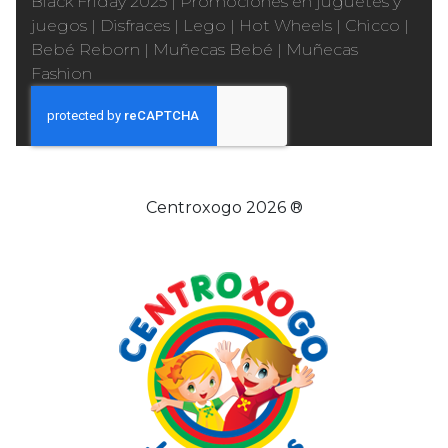
Black Friday 2025
|
Promociones en juguetes y
juegos
|
Disfraces
|
Lego
|
Hot Wheels
|
Chicco
|
Bebé Reborn
|
Muñecas Bebé
|
Muñecas
Fashion
Centroxogo 2026 ®