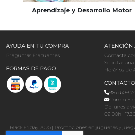
Aprendizaje y Desarrollo Motor
AYUDA EN TU COMPRA
ATENCIÓN 
Preguntas Frecuentes
Contacta co
Solicitar un
FORMAS DE PAGO
Horários de 
CONTACT
986 609 7
Correo Ele
De lunes a vi
09.00h · 17.3
Black Friday 2025
|
Promociones en juguetes y jueg