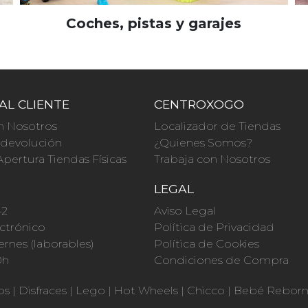
Coches, pistas y garajes
AL CLIENTE
CENTROXOGO
n Nosotros
Localizador de Tiendas
a devolución
¿Quienes Somos?
Apertura Tiendas Físicas
Trabaja con Nosotros
O
LEGAL
42
Aviso Legal
ctrónico
Política de Privacidad
ernes (laborables)
Política de Cookies
0h
Condiciones de Compra
os
|
Disfraces
|
Lego
|
Hot Wheels
|
Chicco
|
Bebé Rebor