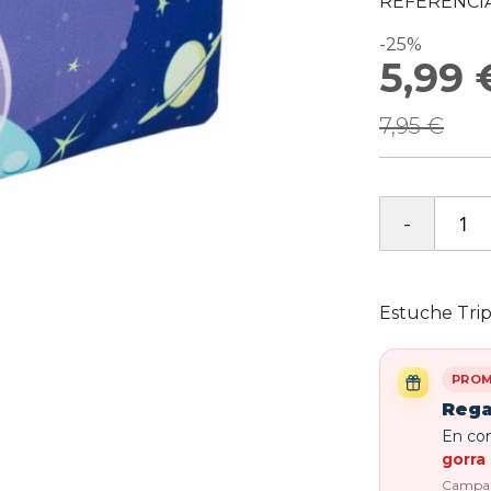
REFERENCIA
-25%
5,99 
Precio
especial
7,95 €
Estuche Tri
PROM
Rega
En com
gorra 
Campaña