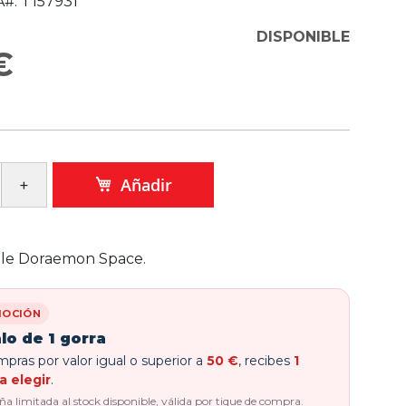
#:
T157931
DISPONIBLE
€
Añadir
ple Doraemon Space.
OCIÓN
lo de 1 gorra
pras por valor igual o superior a
50 €
, recibes
1
a elegir
.
 limitada al stock disponible, válida por tique de compra.