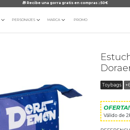
🎁 Recibe una gorra gratis en compras ≥50€
PERSONAJES
MARCA
PROMO
Saltar
Estuch
al
comienzo
Dorae
de
la
galería
Toybags
+
de
imágenes
OFERTA!
Válido de 2