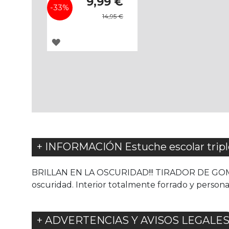
9,99 €
especial
-33%
14,95 €
AGREGAR
A
LOS
FAVORITOS
+ INFORMACIÓN Estuche escolar trip
BRILLAN EN LA OSCURIDAD!!! TIRADOR DE GOMA 
oscuridad. Interior totalmente forrado y persona
+ ADVERTENCIAS Y AVISOS LEGALE