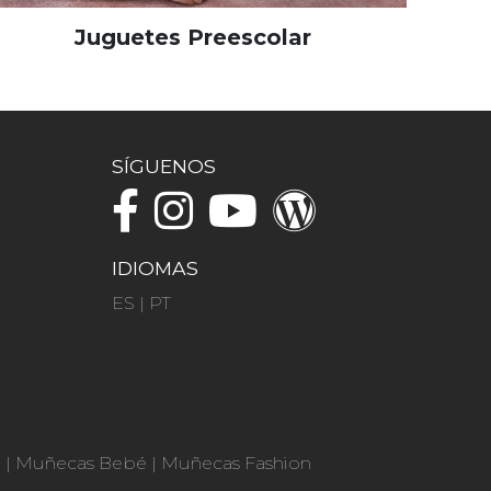
Juguetes Preescolar
SÍGUENOS
IDIOMAS
ES
|
PT
n
|
Muñecas Bebé
|
Muñecas Fashion