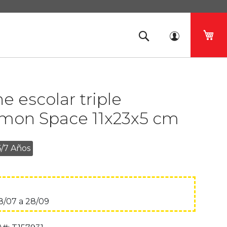
Mi 
e escolar triple
mon Space 11x23x5 cm
6/7 Años
8/07 a 28/09