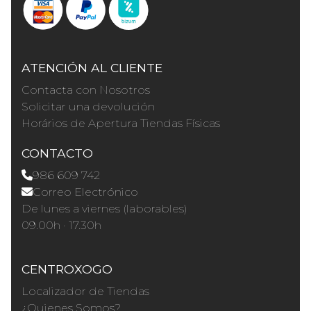
ATENCIÓN AL CLIENTE
Contacta con Nosotros
Solicitar una devolución
Horários de Apertura Tiendas Físicas
CONTACTO
986 609 742
Correo Electrónico
De lunes a viernes (laborables)
09.00h · 17.30h
CENTROXOGO
Localizador de Tiendas
¿Quienes Somos?