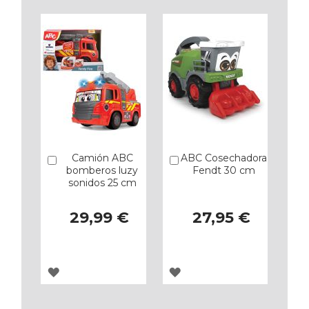
Camión ABC
ABC Cosechadora
Añadir
Añadir
bomberos luzy
Fendt 30 cm
sonidos 25 cm
29,99 €
27,95 €
AGREGAR
AGREGAR
A
A