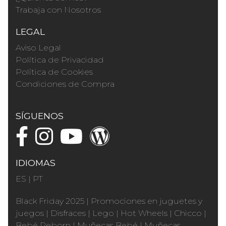
Trabaja con Nosotros
LEGAL
Aviso Legal
Política de Privacidad
Política de Cookies
Condiciones de Compra
SÍGUENOS
IDIOMAS
ES
|
PT
Black Friday 2025
|
Promociones en juguetes y
juegos
|
Disfraces
|
Lego
|
Hot Wheels
|
Chicco
|
Bebé Reborn
|
Muñecas Bebé
|
Muñecas