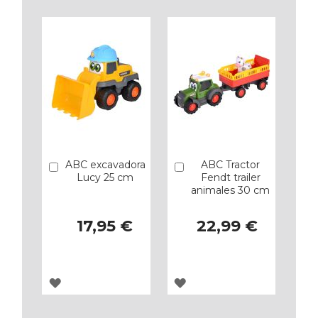
LOS
LOS
FAVORITOS
FAVORITOS
ABC excavadora
ABC Tractor
Añadir
Añadir
Lucy 25 cm
Fendt trailer
animales 30 cm
17,95 €
22,99 €
AGREGAR
AGREGAR
A
A