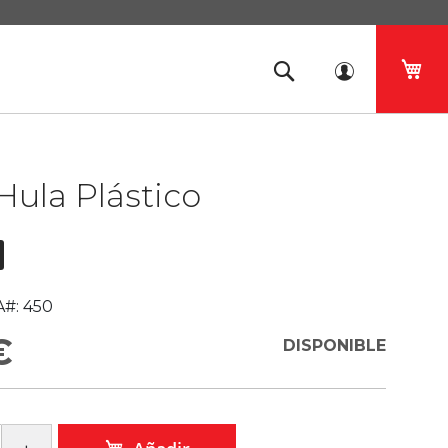
Mi 
Hula Plástico
#:
450
€
DISPONIBLE