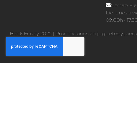
Correo Ele
De lunes a vi
09.00h · 17.3
Black Friday 2025
|
Promociones en juguetes y jueg