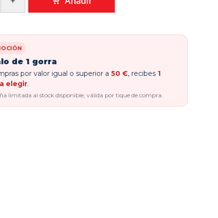
Añadir
OCIÓN
lo de 1 gorra
pras por valor igual o superior a
50 €
, recibes
1
a elegir
.
 limitada al stock disponible, válida por tique de compra.