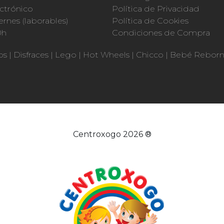
ctrónico
Política de Privacidad
ernes (laborables)
Política de Cookies
0h
Condiciones de Compra
os
|
Disfraces
|
Lego
|
Hot Wheels
|
Chicco
|
Bebé Rebor
Centroxogo 2026 ®