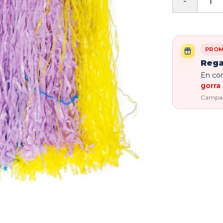
PROM
Rega
En com
gorra 
Campaña