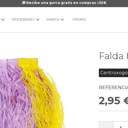
🎁 Recibe una gorra gratis en compras ≥50€
PERSONAJES
MARCA
PROMO
Saltar
Falda 
al
comienzo
de
Centroxogo
la
galería
REFERENCIA
de
imágenes
2,95 