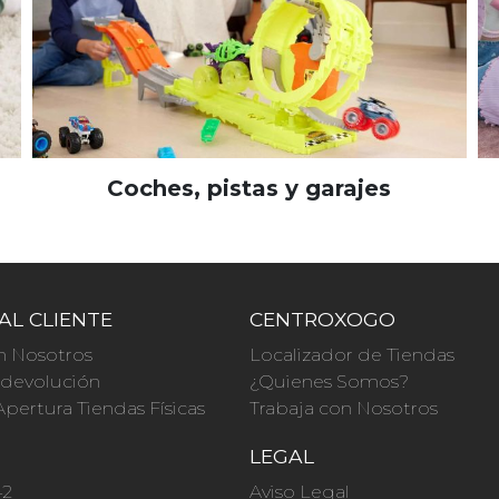
Coches, pistas y garajes
AL CLIENTE
CENTROXOGO
n Nosotros
Localizador de Tiendas
a devolución
¿Quienes Somos?
Apertura Tiendas Físicas
Trabaja con Nosotros
O
LEGAL
42
Aviso Legal