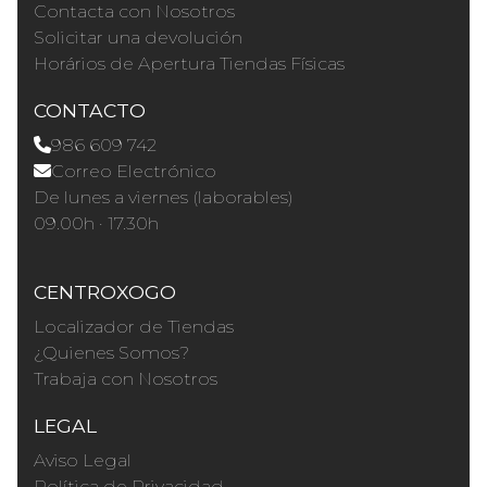
Contacta con Nosotros
Solicitar una devolución
Horários de Apertura Tiendas Físicas
CONTACTO
986 609 742
Correo Electrónico
De lunes a viernes (laborables)
09.00h · 17.30h
CENTROXOGO
Localizador de Tiendas
¿Quienes Somos?
Trabaja con Nosotros
LEGAL
Aviso Legal
Política de Privacidad