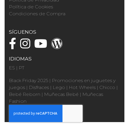
Política de Cookies
Condiciones de Compra
SÍGUENOS
IDIOMAS
ES
|
PT
Black Friday 2025
|
Promociones en juguetes y
juegos
|
Disfraces
|
Lego
|
Hot Wheels
|
Chicco
|
Bebé Reborn
|
Muñecas Bebé
|
Muñecas
Fashion