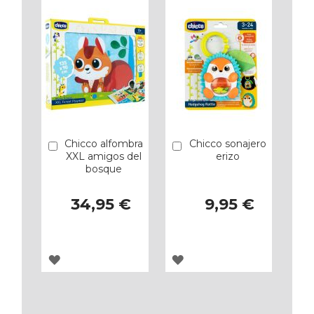
Chicco alfombra
Chicco sonajero
Añadir
Añadir
XXL amigos del
erizo
bosque
34,95 €
9,95 €
AGREGAR
AGREGAR
A
A
LOS
LOS