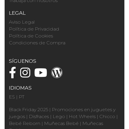
Trabaja con Nosotros
LEGAL
Aviso Legal
Política de Privacidad
Política de Cookies
Condiciones de Compra
SÍGUENOS
IDIOMAS
ES
|
PT
Black Friday 2025
|
Promociones en juguetes y
juegos
|
Disfraces
|
Lego
|
Hot Wheels
|
Chicco
|
Bebé Reborn
|
Muñecas Bebé
|
Muñecas