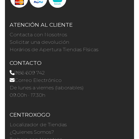
ATENCIÓN AL CLIENTE
Contacta con Nosotros
Solicitar una devolución
Horários de Apertura Tiendas Físicas
CONTACTO
986 609 742
Correo Electrónico
De lunes a viernes (laborables)
09.00h · 17.30h
CENTROXOGO
Localizador de Tiendas
¿Quienes Somos?