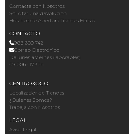
Contacta con Nosotros
Solicitar una devolución
Horários de Apertura Tiendas Físicas
CONTACTO
986 609 742
Correo Electrónico
De lunes a viernes (laborables)
09.00h · 17.30h
CENTROXOGO
Localizador de Tiendas
¿Quienes Somos?
Trabaja con Nosotros
LEGAL
Aviso Legal