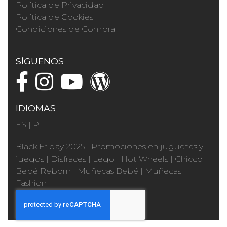
Política de Privacidad
Política de Cookies
Condiciones de Compra
SÍGUENOS
IDIOMAS
ES
|
PT
Black Friday 2025
|
Promociones en juguetes y
juegos
|
Disfraces
|
Lego
|
Hot Wheels
|
Chicco
|
Bebé Reborn
|
Muñecas Bebé
|
Muñecas
Fashion