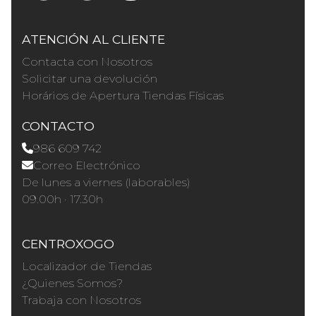
ATENCIÓN AL CLIENTE
Contacta con Nosotros
Solicitar una devolución
Horários de Apertura Tiendas Físicas
CONTACTO
986 609 742
Correo Electrónico
De lunes a viernes (laborables)
09.00h · 17.30h
CENTROXOGO
Localizador de Tiendas
¿Quienes Somos?
Trabaja con Nosotros