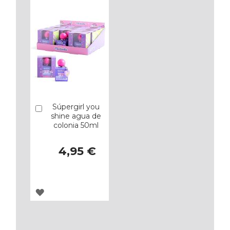
FAVORITOS
FAVORITOS
Súpergirl you
Añadir
shine agua de
colonia 50ml
4,95 €
AGREGAR
A
LOS