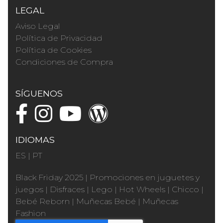
LEGAL
Aviso Legal
Política de Privacidad
Política de Cookies
Condiciones de Compra
SÍGUENOS
IDIOMAS
ES
|
PT
Black Friday 2025
|
Promociones en juguetes y
juegos
|
Disfraces
|
Lego
|
Hot Wheels
|
Chicco
|
Bebé Reborn
|
Muñecas Bebé
|
Muñecas
Fashion