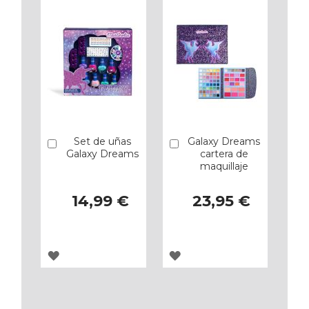
Set de uñas
Galaxy Dreams
Añadir
Añadir
Galaxy Dreams
cartera de
maquillaje
14,99 €
23,95 €
AGREGAR
AGREGAR
A
A
LOS
LOS