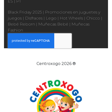
ES
|
PT
Black Friday 2025
|
Promociones en juguetes y
juegos
|
Disfraces
|
Lego
|
Hot Wheels
|
Chicco
|
Bebé Reborn
|
Muñecas Bebé
|
Muñecas
Fashion
Centroxogo 2026 ®