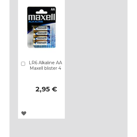
LR6 Alkaline AA
Añadir
Maxell blister 4
2,95 €
AGREGAR
A
LOS