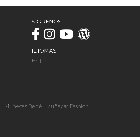
SÍGUENOS
IDIOMAS
ES
|
PT
n
|
Muñecas Bebé
|
Muñecas Fashion