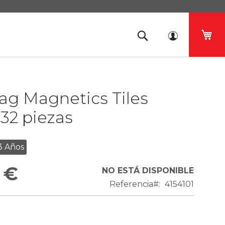
Mi 
g Magnetics Tiles
32 piezas
3 Años
 €
NO ESTÁ DISPONIBLE
Referencia
4154101