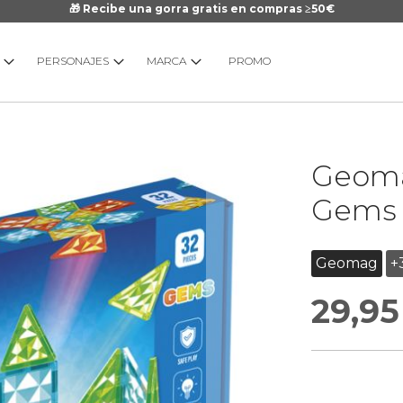
🎁 Recibe una gorra gratis en compras ≥50€
PERSONAJES
MARCA
PROMO
Saltar
Geoma
al
comienzo
Gems 
de
la
galería
Geomag
+
de
29,95
imágenes