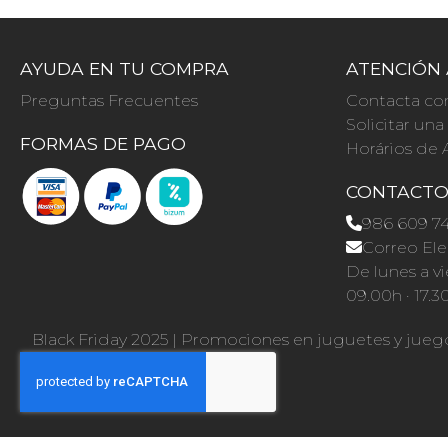
AYUDA EN TU COMPRA
ATENCIÓN 
Preguntas Frecuentes
Contacta co
Solicitar un
FORMAS DE PAGO
Horários de 
CONTACT
986 609 7
Correo Ele
De lunes a vi
09.00h · 17.3
Black Friday 2025
|
Promociones en juguetes y jueg