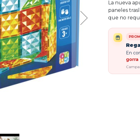
La nueva apu
paneles tras
que no requi
PROM
Rega
En com
gorra 
Campaña