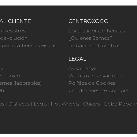
AL CLIENTE
CENTROXOGO
n Nosotros
Localizador de Tiendas
a devolución
¿Quienes Somos?
Apertura Tiendas Físicas
Trabaja con Nosotros
O
LEGAL
42
Aviso Legal
ctrónico
Política de Privacidad
ernes (laborables)
Política de Cookies
0h
Condiciones de Compra
os
|
Disfraces
|
Lego
|
Hot Wheels
|
Chicco
|
Bebé Rebor