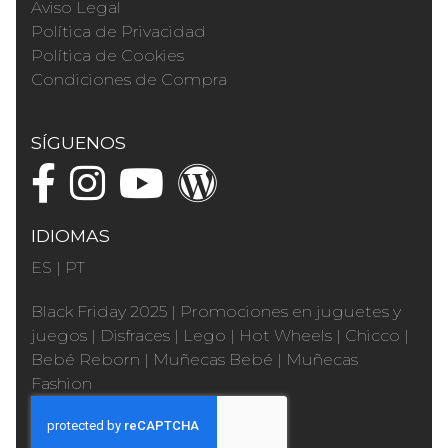
Aviso Legal
Política de Privacidad
Política de Cookies
Condiciones de Compra
SÍGUENOS
IDIOMAS
ES
|
PT
Black Friday 2025
|
Promociones en juguetes y
juegos
|
Disfraces
|
Lego
|
Hot Wheels
|
Chicco
|
Bebé Reborn
|
Muñecas Bebé
|
Muñecas
Fashion