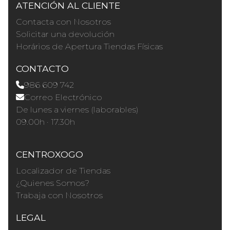
ATENCIÓN AL CLIENTE
Contacta con Nosotros
Solicitar una devolución
Horários de Apertura Tiendas Físicas
CONTACTO
986 609 742
Correo Electrónico
De lunes a viernes (laborables)
09.00h · 17.30h
CENTROXOGO
Localizador de Tiendas
¿Quienes Somos?
Trabaja con Nosotros
LEGAL