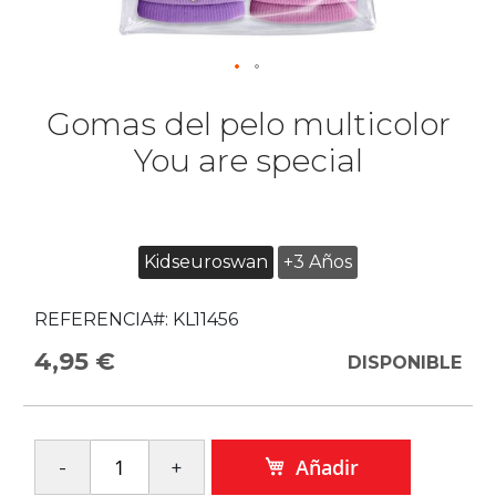
Gomas del pelo multicolor
You are special
Kidseuroswan
+3 Años
REFERENCIA#:
KL11456
4,95 €
DISPONIBLE
Añadir