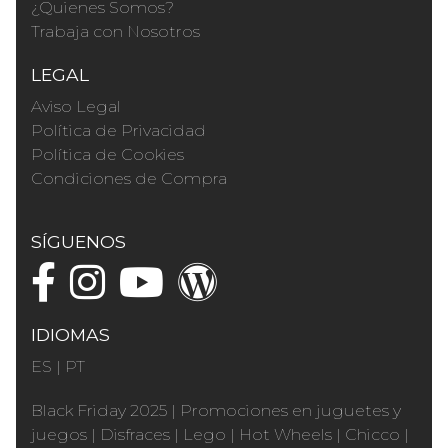
¿Quienes Somos?
Trabaja con Nosotros
LEGAL
Aviso Legal
Política de Privacidad
Política de Cookies
Condiciones de Compra
SÍGUENOS
IDIOMAS
ES
|
PT
Black Friday 2025
|
Promociones en juguetes y
juegos
|
Disfraces
|
Lego
|
Hot Wheels
|
Chicco
|