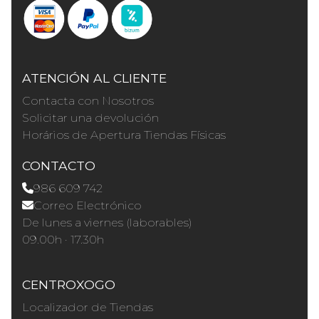
ATENCIÓN AL CLIENTE
Contacta con Nosotros
Solicitar una devolución
Horários de Apertura Tiendas Físicas
CONTACTO
986 609 742
Correo Electrónico
De lunes a viernes (laborables)
09.00h · 17.30h
CENTROXOGO
Localizador de Tiendas