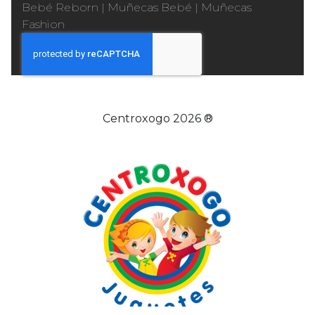
Bebé Reborn
|
Muñecas Bebé
|
Muñecas
Fashion
Centroxogo 2026 ®