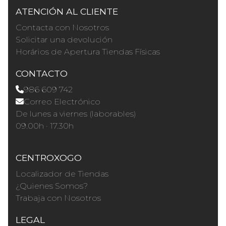
ATENCIÓN AL CLIENTE
Contacta con Nosotros
Solicitar una devolución
Horários de Apertura Tiendas Físicas
CONTACTO
986 609 742
Correo Electrónico
De lunes a viernes (laborables)
09.00h · 17.30h
CENTROXOGO
Localizador de Tiendas
¿Quienes Somos?
Trabaja con Nosotros
LEGAL