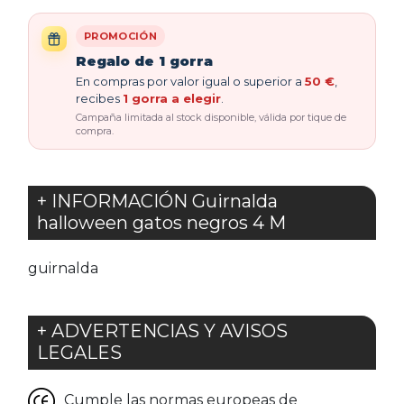
PROMOCIÓN
Regalo de 1 gorra
En compras por valor igual o superior a
50 €
,
recibes
1 gorra a elegir
.
Campaña limitada al stock disponible, válida por tique de
compra.
+ INFORMACIÓN Guirnalda
halloween gatos negros 4 M
guirnalda
+ ADVERTENCIAS Y AVISOS
LEGALES
Cumple las normas europeas de