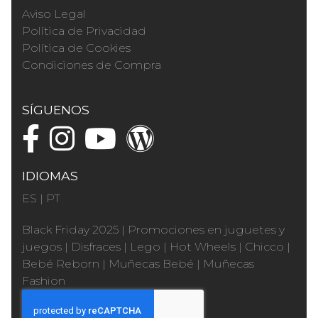
Aviso Legal
Política de Privacidad
Política de Cookies
Condiciones de Compra
SÍGUENOS
IDIOMAS
ES
|
PT
Black Friday 2025
|
Promociones en juguetes y
juegos
|
Disfraces
|
Lego
|
Hot Wheels
|
Chicco
|
Bebé Reborn
|
Muñecas Bebé
|
Muñecas
Fashion