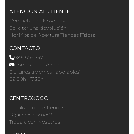
ATENCIÓN AL CLIENTE
Contacta con Nosotros
Solicitar una devolución
Horários de Apertura Tiendas Físicas
CONTACTO
986 609 742
Correo Electrónico
De lunes a viernes (laborables)
09.00h · 17.30h
CENTROXOGO
Localizador de Tiendas
¿Quienes Somos?
Trabaja con Nosotros