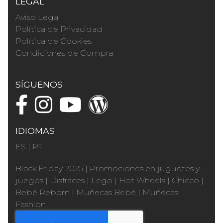
LEGAL
Aviso Legal
Política de Privacidad
Política de Cookies
Condiciones de Compra
SÍGUENOS
IDIOMAS
ES
|
PT
Black Friday 2025
|
Promociones en juguetes y
juegos
|
Disfraces
|
Lego
|
Hot Wheels
|
Chicco
|
Bebé Reborn
|
Muñecas Bebé
|
Muñecas
Fashion