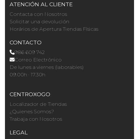
ATENCIÓN AL CLIENTE
Contacta con Nosotros
Solicitar una devolución
Horários de Apertura Tiendas Físicas
CONTACTO
986 609 742
Correo Electrónico
De lunes a viernes (laborables)
09.00h · 17.30h
CENTROXOGO
Localizador de Tiendas
¿Quienes Somos?
Trabaja con Nosotros
LEGAL