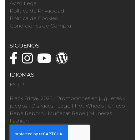
Aviso Legal
Política de Privacidad
Política de Cookies
Condiciones de Compra
SÍGUENOS
IDIOMAS
ES
|
PT
Black Friday 2025
|
Promociones en juguetes y
juegos
|
Disfraces
|
Lego
|
Hot Wheels
|
Chicco
|
Bebé Reborn
|
Muñecas Bebé
|
Muñecas
Fashion