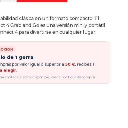
gabilidad clásica en un formato compacto! El
t 4 Grab and Go es una versión mini y portátil
nnect 4 para divertirse en cualquier lugar.
OCIÓN
lo de 1 gorra
pras por valor igual o superior a
50 €
, recibes
1
a elegir
.
 limitada al stock disponible, válida por tique de compra.