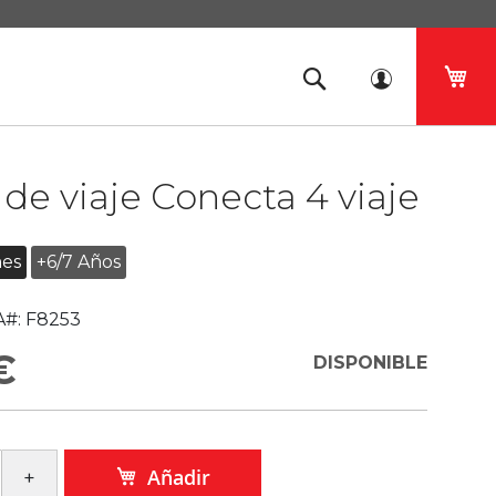
Mi 
de viaje Conecta 4 viaje
es
+6/7 Años
#:
F8253
€
DISPONIBLE
Añadir