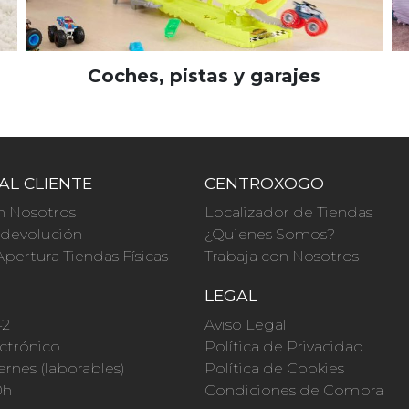
Coches, pistas y garajes
AL CLIENTE
CENTROXOGO
n Nosotros
Localizador de Tiendas
a devolución
¿Quienes Somos?
Apertura Tiendas Físicas
Trabaja con Nosotros
O
LEGAL
42
Aviso Legal
ctrónico
Política de Privacidad
ernes (laborables)
Política de Cookies
0h
Condiciones de Compra