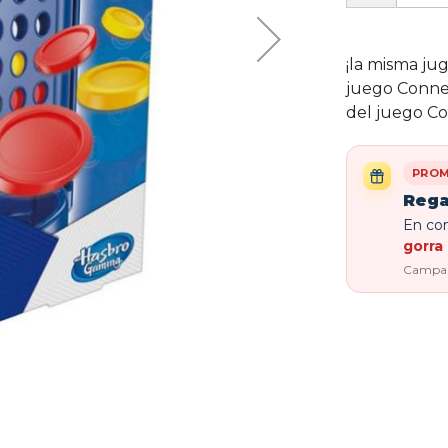
¡la misma ju
juego Connec
del juego Co
PROM
Rega
En com
gorra 
Campaña