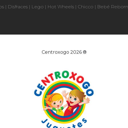
os
|
Disfraces
|
Lego
|
Hot Wheels
|
Chicco
|
Bebé Rebor
Centroxogo 2026 ®