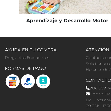
Aprendizaje y Desarrollo Motor
AYUDA EN TU COMPRA
ATENCIÓN 
Preguntas Frecuentes
Contacta co
Solicitar un
FORMAS DE PAGO
Horários de 
CONTACT
986 609 7
Correo Ele
De lunes a vi
09.00h · 17.3