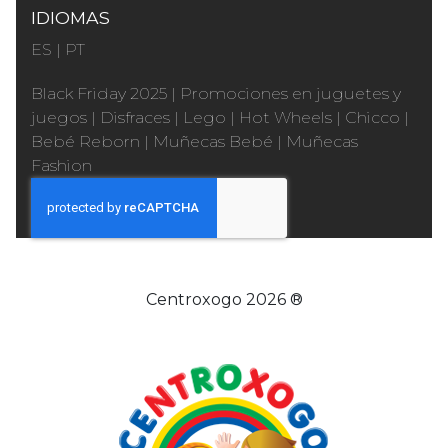
IDIOMAS
ES
|
PT
Black Friday 2025
|
Promociones en juguetes y
juegos
|
Disfraces
|
Lego
|
Hot Wheels
|
Chicco
|
Bebé Reborn
|
Muñecas Bebé
|
Muñecas
Fashion
Centroxogo 2026 ®