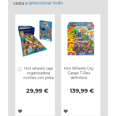
seleccionar todo
cesta o
Hot wheels caja
Hot Wheels City
Añadir
organizadora
Garaje T-Rex
coches con pista
definitivo
29,99 €
139,99 €
AGREGAR
AGREGAR