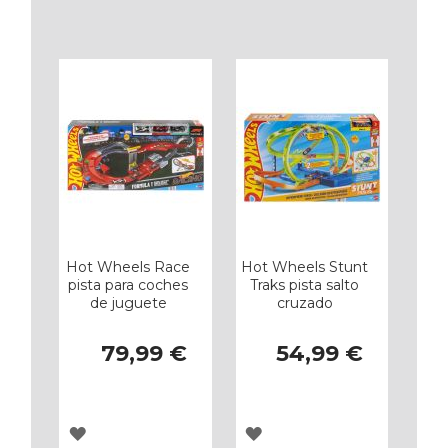
A
A
LOS
LOS
FAVORITOS
FAVORITOS
Hot Wheels Race
Hot Wheels Stunt
pista para coches
Traks pista salto
de juguete
cruzado
79,99 €
54,99 €
AGREGAR
AGREGAR