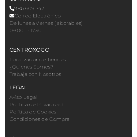
986 609 742
Correo Electrónico
De lunes a viernes (laborables)
09.00h · 17.30h
CENTROXOGO
Localizador de Tiendas
¿Quienes Somos?
Trabaja con Nosotros
LEGAL
Aviso Legal
Política de Privacidad
Política de Cookies
Condiciones de Compra