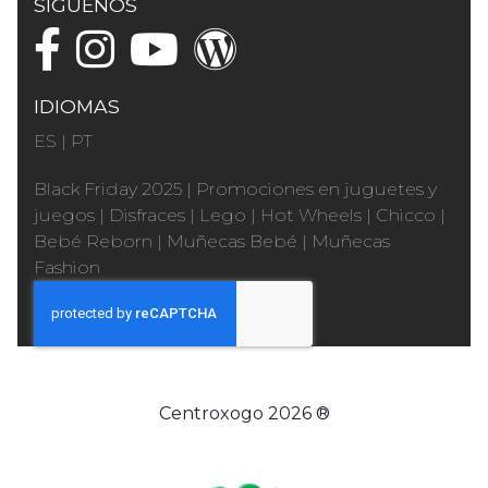
SÍGUENOS
IDIOMAS
ES
|
PT
Black Friday 2025
|
Promociones en juguetes y
juegos
|
Disfraces
|
Lego
|
Hot Wheels
|
Chicco
|
Bebé Reborn
|
Muñecas Bebé
|
Muñecas
Fashion
Centroxogo 2026 ®