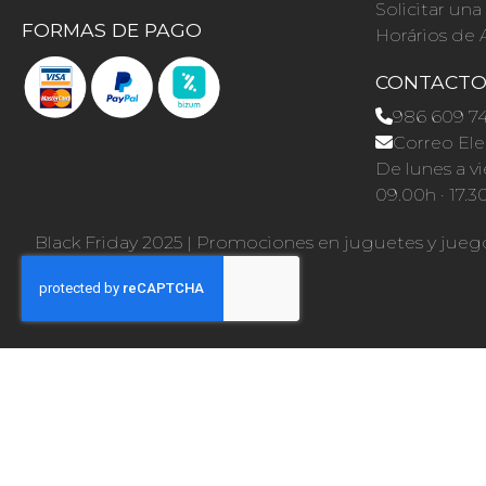
Solicitar un
FORMAS DE PAGO
Horários de 
CONTACT
986 609 7
Correo Ele
De lunes a vi
09.00h · 17.3
Black Friday 2025
|
Promociones en juguetes y jueg