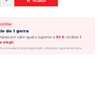
Añadir
OCIÓN
lo de 1 gorra
pras por valor igual o superior a
50 €
, recibes
1
a elegir
.
 limitada al stock disponible, válida por tique de compra.