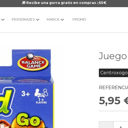
🎁 Recibe una gorra gratis en compras ≥50€
PERSONAJES
MARCA
PROMO
Saltar
Juego 
al
comienzo
de
Centroxogo
la
galería
REFERENCIA
de
imágenes
5,95 