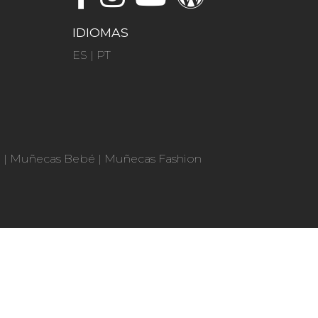
IDIOMAS
ES
|
PT
n
|
Muñecas Bebé
|
Muñecas Fashion