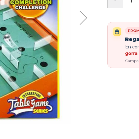
PROM
Rega
En com
gorra 
Campaña