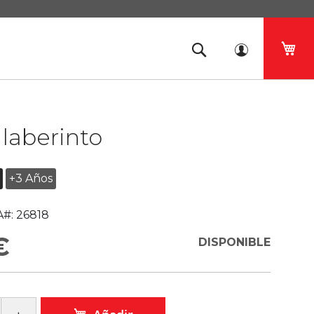
Mi 
laberinto
+3 Años
#:
26818
€
DISPONIBLE