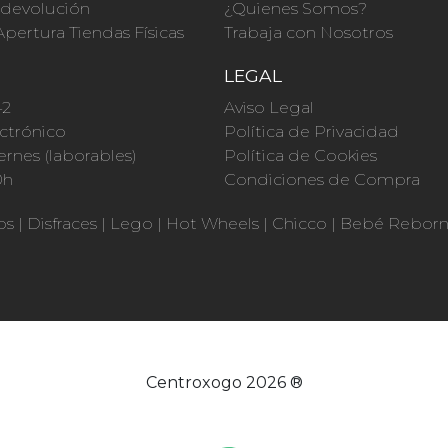
a devolución
¿Quienes Somos?
Apertura Tiendas Físicas
Trabaja con Nosotros
O
LEGAL
42
Aviso Legal
ctrónico
Política de Privacidad
ernes (laborables)
Política de Cookies
0h
Condiciones de Compra
os
|
Disfraces
|
Lego
|
Hot Wheels
|
Chicco
|
Bebé Rebor
Centroxogo 2026 ®