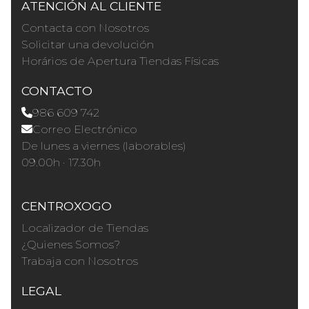
ATENCIÓN AL CLIENTE
Contacta con Nosotros
Solicitar una devolución
Horários de Apertura Tiendas Físicas
CONTACTO
986 609 742
Correo Electrónico
De lunes a viernes (laborables)
09.00h · 17.30h
CENTROXOGO
Localizador de Tiendas
¿Quienes Somos?
Trabaja con Nosotros
LEGAL