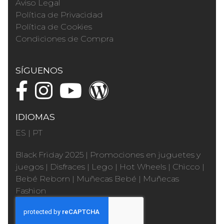
Aviso Legal
Política de Privacidad
Política de Cookies
Condiciones de Compra
SÍGUENOS
IDIOMAS
ES
|
PT
Black Friday 2025
|
Promociones en juguetes y
juegos
|
Disfraces
|
Lego
|
Hot Wheels
|
Chicco
|
Bebé Reborn
|
Muñecas Bebé
|
Muñecas
Fashion