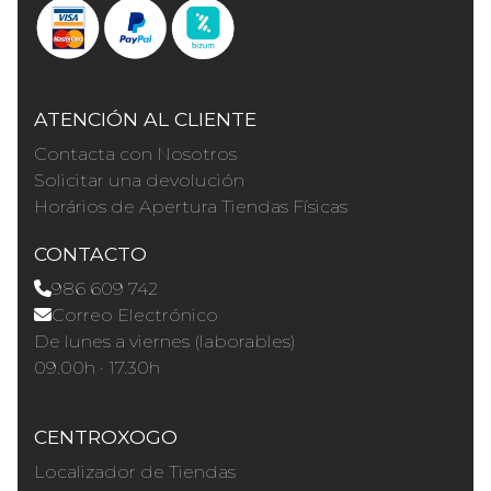
ATENCIÓN AL CLIENTE
Contacta con Nosotros
Solicitar una devolución
Horários de Apertura Tiendas Físicas
CONTACTO
986 609 742
Correo Electrónico
De lunes a viernes (laborables)
09.00h · 17.30h
CENTROXOGO
Localizador de Tiendas