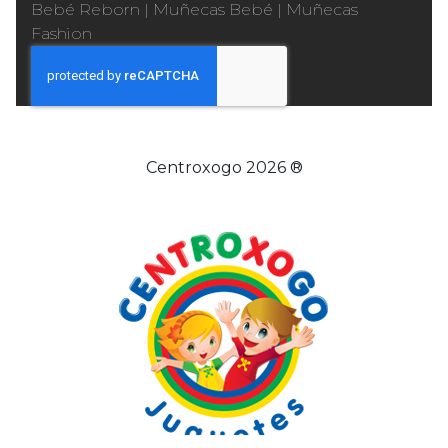
Bebé Reborn
|
Muñecas Bebé
|
Muñecas
Fashion
Centroxogo 2026 ®