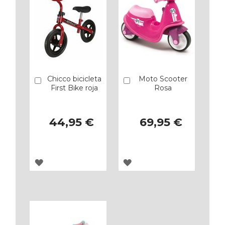
Chicco bicicleta
Moto Scooter
Añadir
Añadir
First Bike roja
Rosa
44,95 €
69,95 €
AGREGAR
AGREGAR
A
A
LOS
LOS
FAVORITOS
FAVORITOS