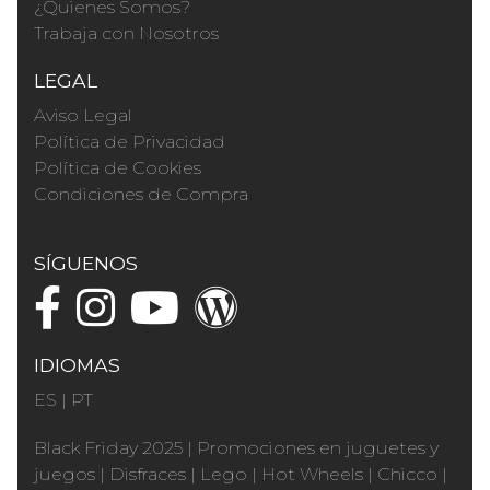
¿Quienes Somos?
Trabaja con Nosotros
LEGAL
Aviso Legal
Política de Privacidad
Política de Cookies
Condiciones de Compra
SÍGUENOS
IDIOMAS
ES
|
PT
Black Friday 2025
|
Promociones en juguetes y
juegos
|
Disfraces
|
Lego
|
Hot Wheels
|
Chicco
|