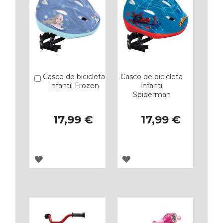
Casco de bicicleta
Casco de bicicleta
Añadir
Infantil Frozen
Infantil
Spiderman
17,99 €
17,99 €
AGREGAR
AGREGAR
A
A
LOS
LOS
FAVORITOS
FAVORITOS