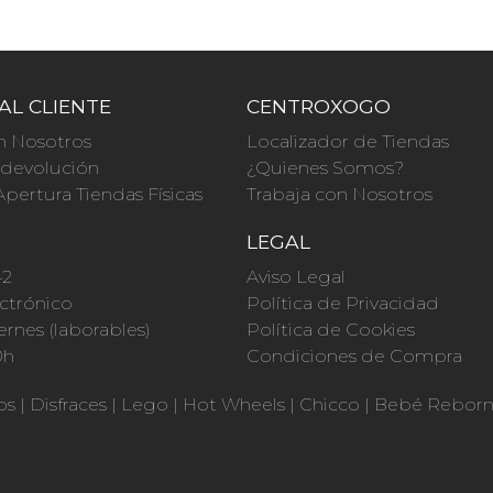
AL CLIENTE
CENTROXOGO
n Nosotros
Localizador de Tiendas
a devolución
¿Quienes Somos?
Apertura Tiendas Físicas
Trabaja con Nosotros
O
LEGAL
42
Aviso Legal
ctrónico
Política de Privacidad
ernes (laborables)
Política de Cookies
0h
Condiciones de Compra
os
|
Disfraces
|
Lego
|
Hot Wheels
|
Chicco
|
Bebé Rebor