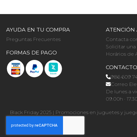
AYUDA EN TU COMPRA
ATENCIÓN 
Preguntas Frecuentes
Contacta co
Solicitar un
FORMAS DE PAGO
Horários de 
CONTACT
986 609 7
Correo Ele
De lunes a vi
09.00h · 17.3
Black Friday 2025
|
Promociones en juguetes y jueg