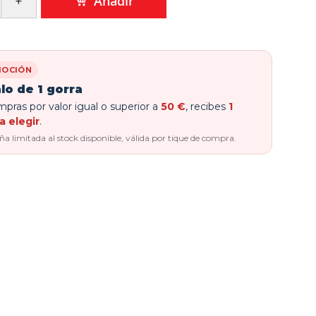
Añadir
OCIÓN
lo de 1 gorra
pras por valor igual o superior a
50 €
, recibes
1
a elegir
.
 limitada al stock disponible, válida por tique de compra.