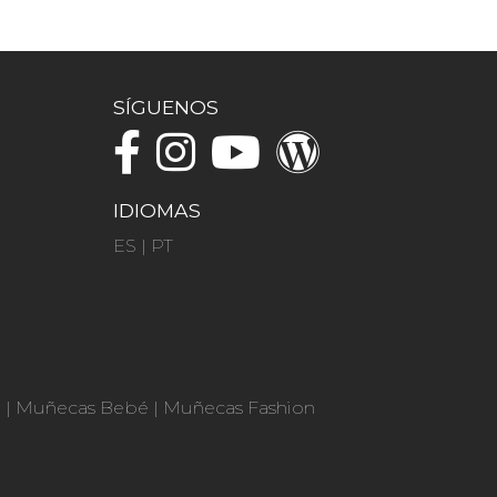
SÍGUENOS
IDIOMAS
ES
|
PT
n
|
Muñecas Bebé
|
Muñecas Fashion