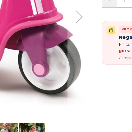
PROM
Rega
En com
gorra 
Campaña