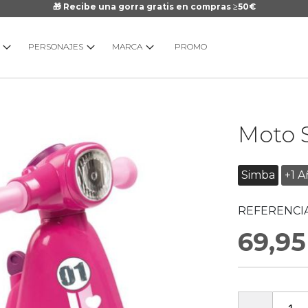
🎁 Recibe una gorra gratis en compras ≥50€
PERSONAJES
MARCA
PROMO
Saltar
Moto 
al
comienzo
de
Simba
+1 A
la
galería
REFERENCIA
de
imágenes
69,95