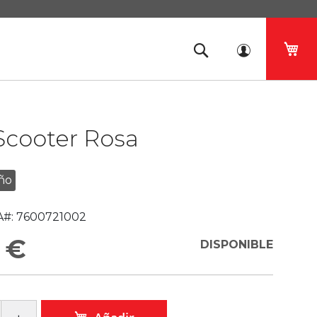
Mi 
Scooter Rosa
ño
#:
7600721002
 €
DISPONIBLE