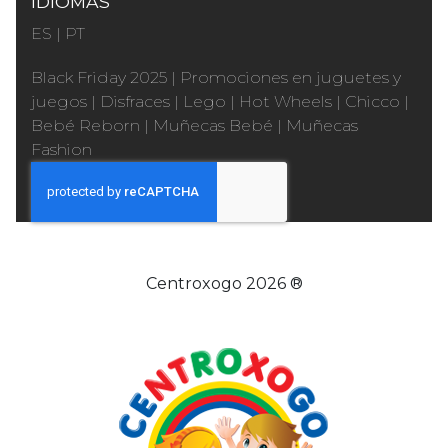
IDIOMAS
ES
|
PT
Black Friday 2025
|
Promociones en juguetes y
juegos
|
Disfraces
|
Lego
|
Hot Wheels
|
Chicco
|
Bebé Reborn
|
Muñecas Bebé
|
Muñecas
Fashion
Centroxogo 2026 ®