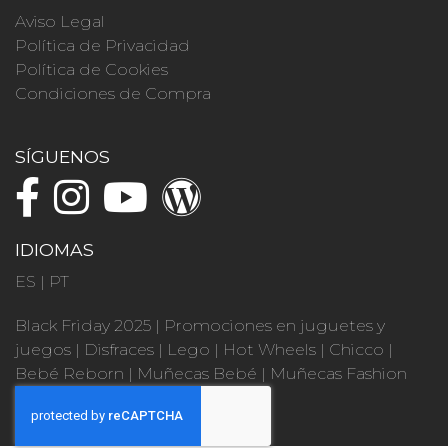
Aviso Legal
Política de Privacidad
Política de Cookies
Condiciones de Compra
SÍGUENOS
IDIOMAS
ES
|
PT
Black Friday 2025
|
Promociones en juguetes y
juegos
|
Disfraces
|
Lego
|
Hot Wheels
|
Chicco
|
Bebé Reborn
|
Muñecas Bebé
|
Muñecas Fashion