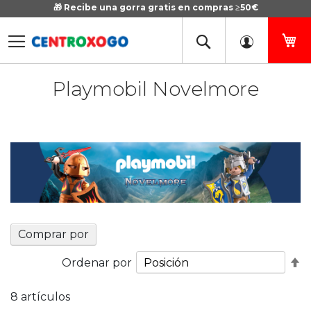
🎁 Recibe una gorra gratis en compras ≥50€
Ir
al
contenido
Mi
Playmobil Novelmore
Comprar por
Fi
Ordenar por
D
D
8
artículos