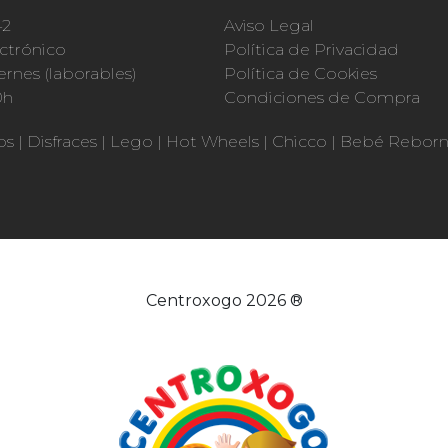
42
Aviso Legal
ctrónico
Política de Privacidad
ernes (laborables)
Política de Cookies
0h
Condiciones de Compra
os
|
Disfraces
|
Lego
|
Hot Wheels
|
Chicco
|
Bebé Rebor
Centroxogo 2026 ®