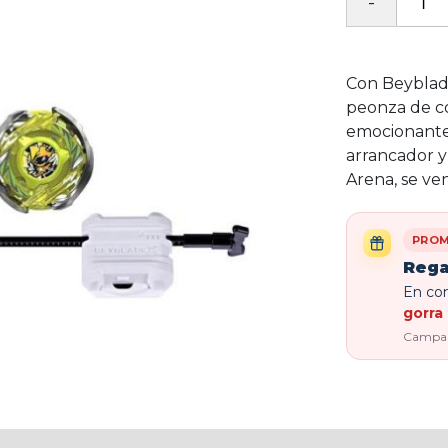
Con Beyblade
peonza de c
emocionantes
arrancador y 
Arena, se ve
PROM
Rega
En com
gorra 
Campaña