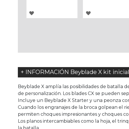
AGREGAR
AGREGAR
A
A
LOS
LOS
FAVORITOS
FAVORITOS
+ INFORMACIÓN Beyblade X kit inicial
Beyblade X amplía las posibilidades de batalla 
de personalización. Los blades CX se pueden sep
Incluye un Beyblade X Starter y una peonza co
Cuando los engranajes de la broca golpean el ri
permiten choques impresionantes y choques colo
Los planos intercambiables como la hoja, el trin
la batalla