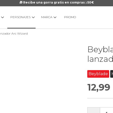
🎁 Recibe una gorra gratis en compras ≥50€
PERSONAJES
MARCA
PROMO
 lanzador Arc Wizard
Saltar
Beybla
al
comienzo
lanzad
de
la
galería
Beyblade
de
12,99
imágenes