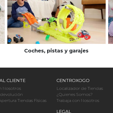
Coches, pistas y garajes
AL CLIENTE
CENTROXOGO
n Nosotros
Localizador de Tiendas
a devolución
¿Quienes Somos?
Apertura Tiendas Físicas
Trabaja con Nosotros
O
LEGAL