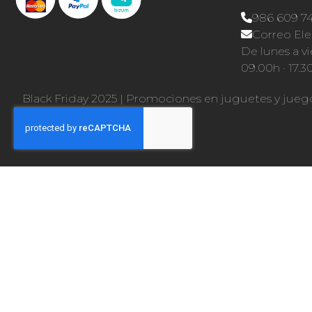
986 609 7
Correo Ele
De lunes a vi
09.00h · 17.3
Black Friday 2025
|
Promociones en juguetes y jueg