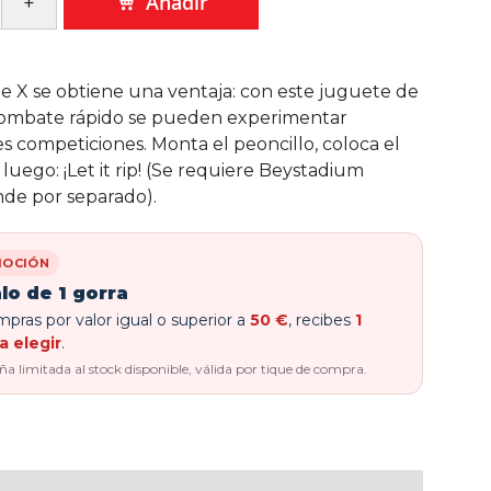
Añadir
 X se obtiene una ventaja: con este juguete de
ombate rápido se pueden experimentar
 competiciones. Monta el peoncillo, coloca el
luego: ¡Let it rip! (Se requiere Beystadium
nde por separado).
OCIÓN
lo de 1 gorra
pras por valor igual o superior a
50 €
, recibes
1
a elegir
.
 limitada al stock disponible, válida por tique de compra.