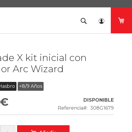
Mi 
de X kit inicial con
or Arc Wizard
Hasbro
+8/9 Años
 €
DISPONIBLE
Referencia
308G1679