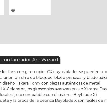
AGREGAR
A
LOS
FAVORITOS
 con lanzador Arc Wizard
de los fans con giroscopios CX cuyos blades se pueden se
arar en un chip de bloqueo, blade principal y blade adic
n diseño Takara Tomy con piezas auténticas de metal
el X-Celerator, los giroscopios avanzan en un Xtreme Da
sales (solo compatible con el sistema Beyblade X)
quete y la broca de la peonza Beyblade X son fáciles de 