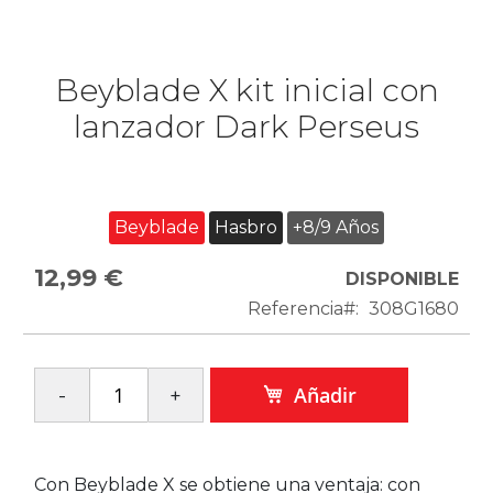
Beyblade X kit inicial con
lanzador Dark Perseus
Beyblade
Hasbro
+8/9 Años
12,99 €
DISPONIBLE
Referencia
308G1680
Añadir
Con Beyblade X se obtiene una ventaja: con