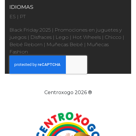
IDIOMAS
ES
|
PT
Black Friday 2025
|
Promociones en juguetes y
juegos
|
Disfraces
|
Lego
|
Hot Wheels
|
Chicco
|
Bebé Reborn
|
Muñecas Bebé
|
Muñecas
Fashion
Centroxogo 2026 ®