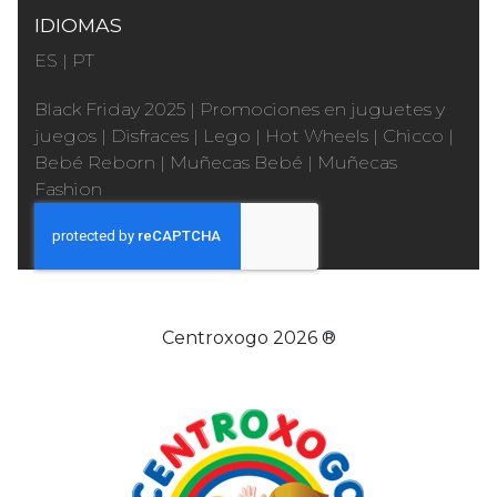
IDIOMAS
ES
|
PT
Black Friday 2025
|
Promociones en juguetes y
juegos
|
Disfraces
|
Lego
|
Hot Wheels
|
Chicco
|
Bebé Reborn
|
Muñecas Bebé
|
Muñecas
Fashion
Centroxogo 2026 ®