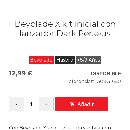
Beyblade X kit inicial con
lanzador Dark Perseus
Beyblade
Hasbro
+8/9 Años
12,99 €
DISPONIBLE
Referencia
308G1680
Añadir
Con Beyblade X se obtiene una ventaja: con