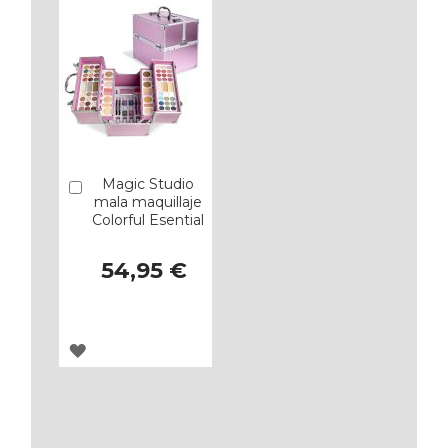
FAVORITOS
FAVORITOS
Magic Studio
Añadir
mala maquillaje
Colorful Esential
54,95 €
AGREGAR
A
LOS