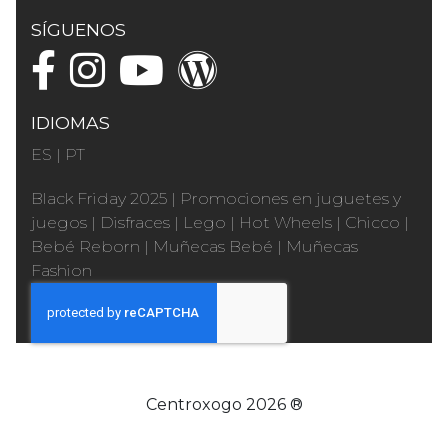
SÍGUENOS
IDIOMAS
ES
|
PT
Black Friday 2025
|
Promociones en juguetes y
juegos
|
Disfraces
|
Lego
|
Hot Wheels
|
Chicco
|
Bebé Reborn
|
Muñecas Bebé
|
Muñecas
Fashion
Centroxogo 2026 ®