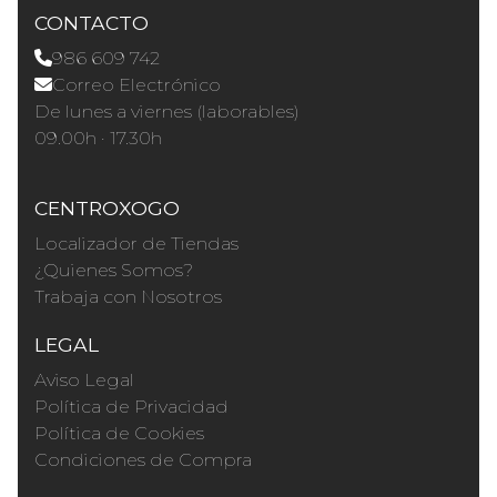
CONTACTO
986 609 742
Correo Electrónico
De lunes a viernes (laborables)
09.00h · 17.30h
CENTROXOGO
Localizador de Tiendas
¿Quienes Somos?
Trabaja con Nosotros
LEGAL
Aviso Legal
Política de Privacidad
Política de Cookies
Condiciones de Compra