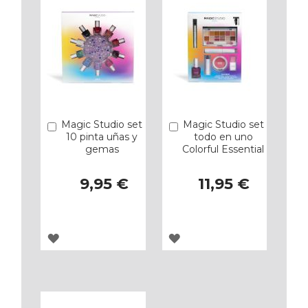
Magic Studio set
Magic Studio set
Añadir
Añadir
10 pinta uñas y
todo en uno
gemas
Colorful Essential
9,95 €
11,95 €
AGREGAR
AGREGAR
A
A
LOS
LOS