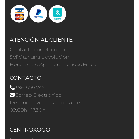
ATENCIÓN AL CLIENTE
Contacta con Nosotros
Solicitar una devolución
Horários de Apertura Tiendas Físicas
CONTACTO
986 609 742
Correo Electrónico
De lunes a viernes (laborables)
09.00h · 17.30h
CENTROXOGO