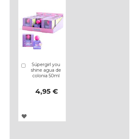
FAVORITOS
FAVORITOS
Súpergirl you
Añadir
shine agua de
colonia 50ml
4,95 €
AGREGAR
A
LOS