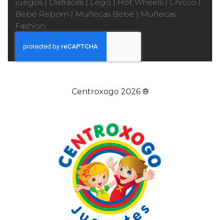
juegos
|
Disfraces
|
Lego
|
Hot Wheels
|
Chicco
|
Bebé Reborn
|
Muñecas Bebé
|
Muñecas
Fashion
Centroxogo 2026 ®