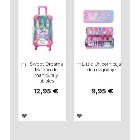
Sweet Dreams
Little Unicorn caja
Añadir
Añadir
Maletín de
de maquillaje
manicura y
labiales
12,95 €
9,95 €
AGREGAR
AGREGAR
A
A
LOS
LOS