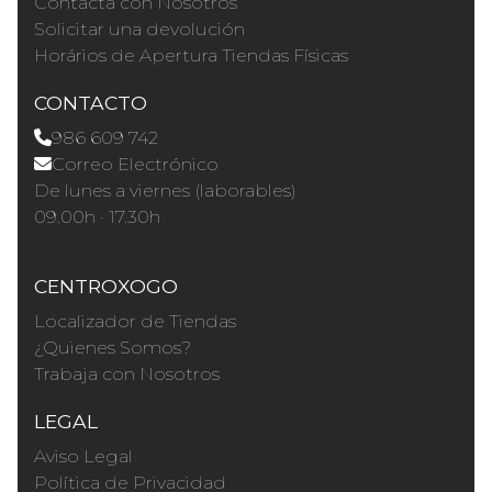
Contacta con Nosotros
Solicitar una devolución
Horários de Apertura Tiendas Físicas
CONTACTO
986 609 742
Correo Electrónico
De lunes a viernes (laborables)
09.00h · 17.30h
CENTROXOGO
Localizador de Tiendas
¿Quienes Somos?
Trabaja con Nosotros
LEGAL
Aviso Legal
Política de Privacidad