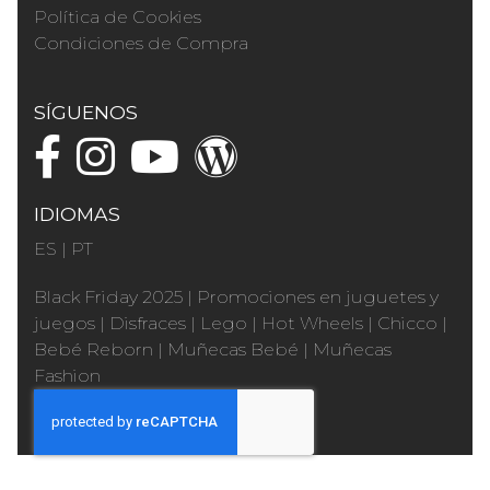
Política de Cookies
Condiciones de Compra
SÍGUENOS
IDIOMAS
ES
|
PT
Black Friday 2025
|
Promociones en juguetes y
juegos
|
Disfraces
|
Lego
|
Hot Wheels
|
Chicco
|
Bebé Reborn
|
Muñecas Bebé
|
Muñecas
Fashion