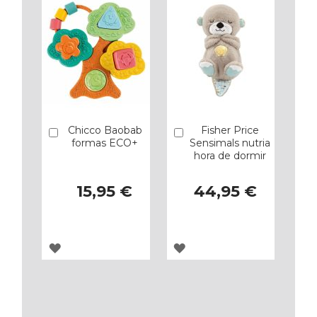
FAVORITOS
FAVORITOS
Chicco Baobab
Fisher Price
Añadir
Añadir
formas ECO+
Sensimals nutria
hora de dormir
15,95 €
44,95 €
AGREGAR
AGREGAR
A
A
LOS
LOS