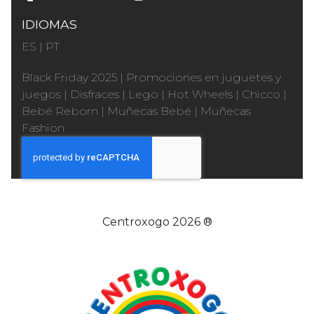
IDIOMAS
ES
|
PT
Black Friday 2025
|
Promociones en juguetes y
juegos
|
Disfraces
|
Lego
|
Hot Wheels
|
Chicco
|
Bebé Reborn
|
Muñecas Bebé
|
Muñecas
Fashion
Centroxogo 2026 ®