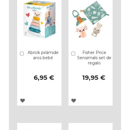
Abrick pirámide
Fisher Price
Añadir
Añadir
aros bebé
Sensimals set de
regalo
6,95 €
19,95 €
AGREGAR
AGREGAR
A
A
LOS
LOS