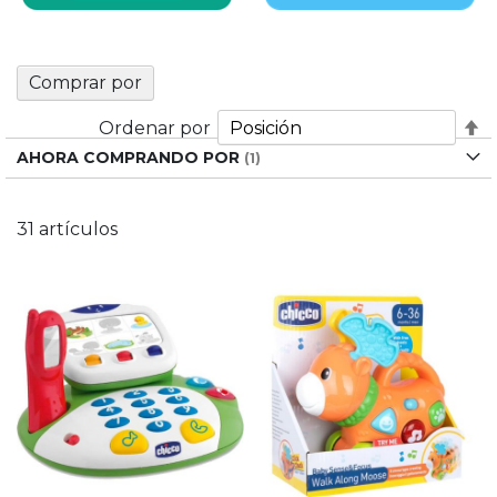
Comprar por
Fi
Ordenar por
D
AHORA COMPRANDO POR
D
31
artículos