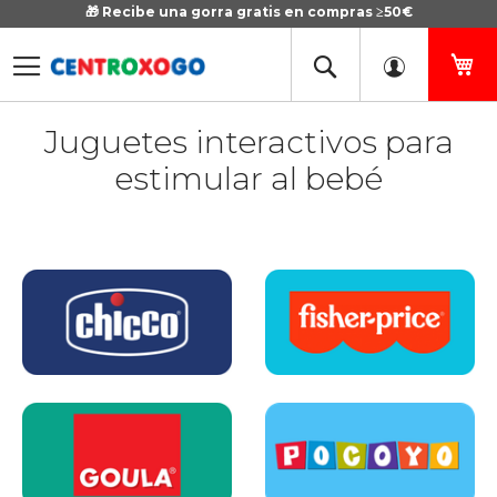
🎁 Recibe una gorra gratis en compras ≥50€
Ir
al
contenido
Mi
Juguetes interactivos para
estimular al bebé