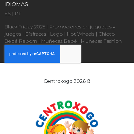
IDIOMAS
ES
|
PT
Black Friday 2025
|
Promociones en juguetes y
juegos
|
Disfraces
|
Lego
|
Hot Wheels
|
Chicco
|
Bebé Reborn
|
Muñecas Bebé
|
Muñecas Fashion
Centroxogo 2026 ®