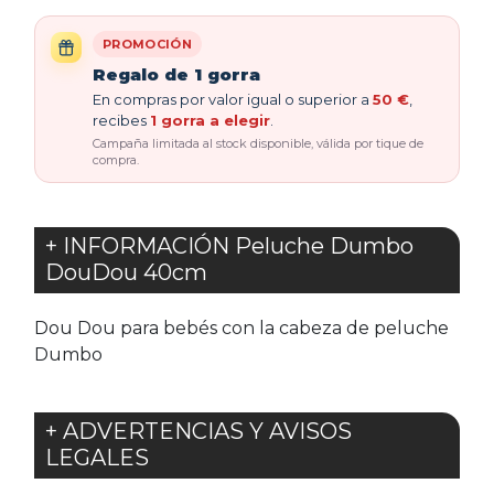
PROMOCIÓN
Regalo de 1 gorra
En compras por valor igual o superior a
50 €
,
recibes
1 gorra a elegir
.
Campaña limitada al stock disponible, válida por tique de
compra.
+ INFORMACIÓN Peluche Dumbo
DouDou 40cm
Dou Dou para bebés con la cabeza de peluche
Dumbo
+ ADVERTENCIAS Y AVISOS
LEGALES