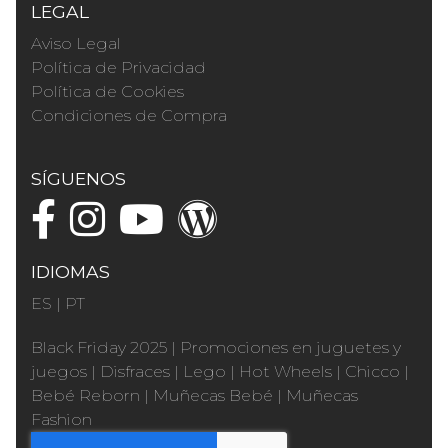
LEGAL
Aviso Legal
Política de Privacidad
Política de Cookies
Condiciones de Compra
SÍGUENOS
IDIOMAS
ES
|
PT
Black Friday 2025
|
Promociones en juguetes y
juegos
|
Disfraces
|
Lego
|
Hot Wheels
|
Chicco
|
Bebé Reborn
|
Muñecas Bebé
|
Muñecas
Fashion