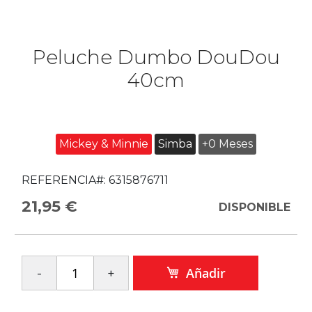
Peluche Dumbo DouDou
40cm
Mickey & Minnie
Simba
+0 Meses
REFERENCIA#:
6315876711
21,95 €
DISPONIBLE
Añadir