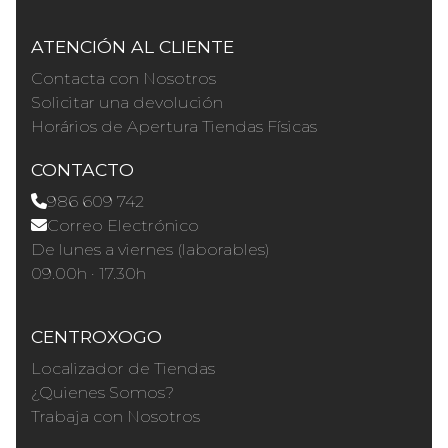
ATENCIÓN AL CLIENTE
Contacta con Nosotros
Solicitar una devolución
Horários de Apertura Tiendas Físicas
CONTACTO
986 609 742
Correo Electrónico
De lunes a viernes (laborables)
09.00h · 17.30h
CENTROXOGO
Localizador de Tiendas
¿Quienes Somos?
Trabaja con Nosotros