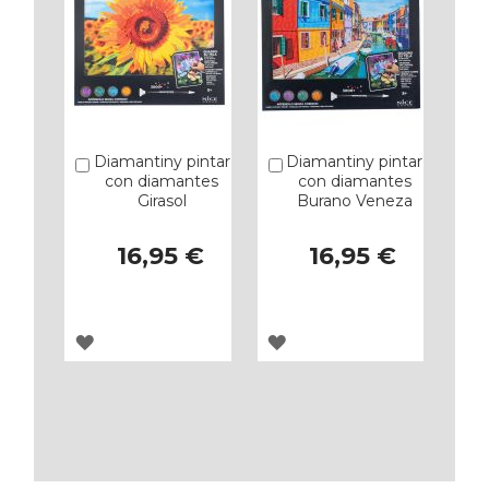
Diamantiny pintar
Diamantiny pintar
Añadir
Añadir
con diamantes
con diamantes
Girasol
Burano Veneza
16,95 €
16,95 €
AGREGAR
AGREGAR
A
A
LOS
LOS
FAVORITOS
FAVORITOS