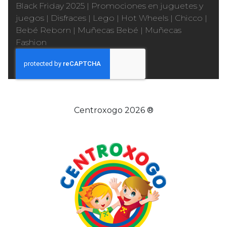
Black Friday 2025
|
Promociones en juguetes y
juegos
|
Disfraces
|
Lego
|
Hot Wheels
|
Chicco
|
Bebé Reborn
|
Muñecas Bebé
|
Muñecas
Fashion
Centroxogo 2026 ®