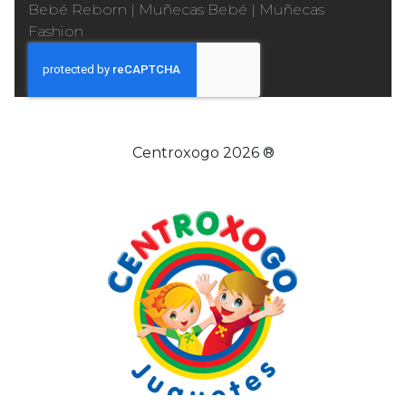
Bebé Reborn
|
Muñecas Bebé
|
Muñecas
Fashion
Centroxogo 2026 ®