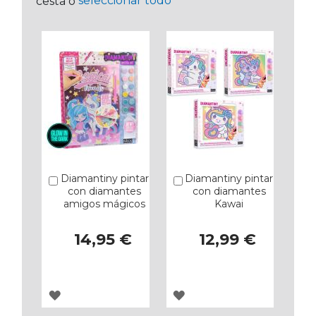
seleccionar todo
cesta o
Diamantiny pintar
Diamantiny pintar
Añadir
Añadir
con diamantes
con diamantes
amigos mágicos
Kawai
14,95 €
12,99 €
AGREGAR
AGREGAR