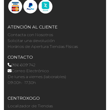
ATENCIÓN AL CLIENTE
Contacta con Nosotros
Solicitar una devolución
Horários de Apertura Tiendas Físicas
CONTACTO
986 609 742
Correo Electrónico
De lunes a viernes (laborables)
09.00h · 17.30h
CENTROXOGO
Localizador de Tiendas