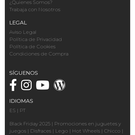
¿Quienes Somos?
Trabaja con Nosotros
LEGAL
Aviso Legal
Política de Privacidad
Política de Cookies
Condiciones de Compra
SÍGUENOS
IDIOMAS
ES
|
PT
Black Friday 2025
|
Promociones en juguetes y
juegos
|
Disfraces
|
Lego
|
Hot Wheels
|
Chicco
|