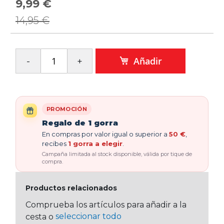
9,99 €
Precio
especial
14,95 €
Añadir
PROMOCIÓN
Regalo de 1 gorra
En compras por valor igual o superior a
50 €
,
recibes
1 gorra a elegir
.
Campaña limitada al stock disponible, válida por tique de
compra.
Productos relacionados
Comprueba los artículos para añadir a la
seleccionar todo
cesta o