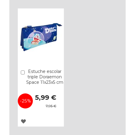
Estuche escolar
Añadir
triple Doraemon
Space 11x23x5 cm
Precio
5,99 €
especial
-25%
7,95 €
AGREGAR
A