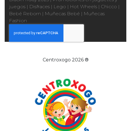
juegos
|
Disfraces
|
Lego
|
Hot Wheels
|
Chicco
|
Bebé Reborn
|
Muñecas Bebé
|
Muñecas
Fashion
Centroxogo 2026 ®