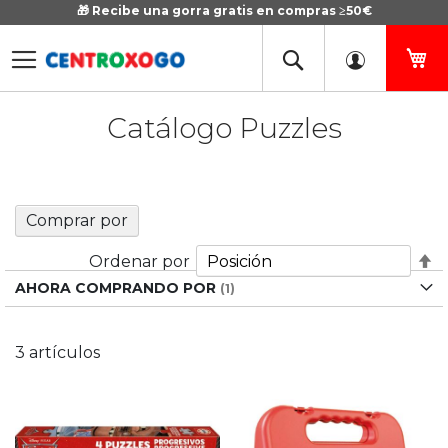
🎁 Recibe una gorra gratis en compras ≥50€
Ir
al
contenido
Mi
Catálogo Puzzles
Comprar por
Fi
Ordenar por
D
AHORA COMPRANDO POR
D
3
artículos