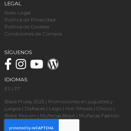
LEGAL
Aviso Legal
Política de Privacidad
Política de Cookies
Condiciones de Compra
SÍGUENOS
IDIOMAS
ES
|
PT
Black Friday 2025
|
Promociones en juguetes y
juegos
|
Disfraces
|
Lego
|
Hot Wheels
|
Chicco
|
Bebé Reborn
|
Muñecas Bebé
|
Muñecas Fashion