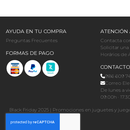
AYUDA EN TU COMPRA
ATENCIÓN 
Preguntas Frecuentes
Contacta co
Solicitar un
FORMAS DE PAGO
Horários de 
CONTACT
986 609 7
Correo Ele
De lunes a vi
09.00h · 17.3
Black Friday 2025
|
Promociones en juguetes y jueg