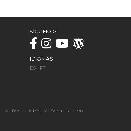
SÍGUENOS
IDIOMAS
ES
|
PT
n
|
Muñecas Bebé
|
Muñecas Fashion