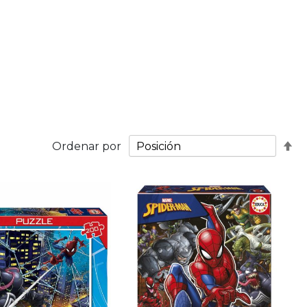
Fij
Ordenar por
Di
De