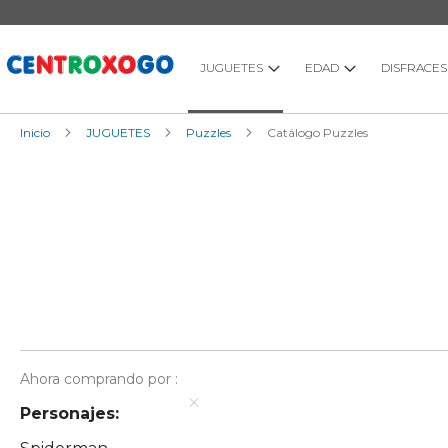
Ir
al
contenido
JUGUETES
EDAD
DISFRACES
Inicio
JUGUETES
Puzzles
Catálogo Puzzles
Ahora comprando por
Personajes