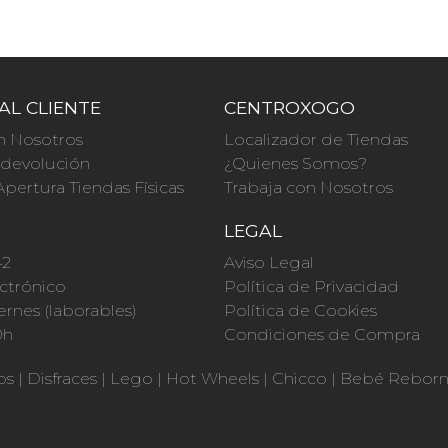
AL CLIENTE
CENTROXOGO
n Nosotros
Localizador de Tiendas
a devolución
¿Quienes Somos?
Apertura Tiendas Físicas
Trabaja con Nosotros
O
LEGAL
42
Aviso Legal
ctrónico
Política de Privacidad
ernes (laborables)
Política de Cookies
0h
Condiciones de Compra
os
|
Disfraces
|
Lego
|
Hot Wheels
|
Chicco
|
Bebé Rebor