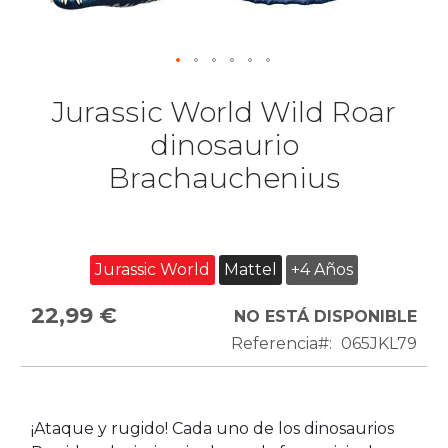
Jurassic World Wild Roar
dinosaurio
Brachauchenius
Jurassic World
Mattel
+4 Años
22,99 €
NO ESTÁ DISPONIBLE
Referencia
065JKL79
¡Ataque y rugido! Cada uno de los dinosaurios