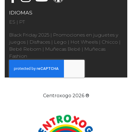
IDIOMAS
ES
|
PT
Black Friday 2025
|
Promociones en juguetes y
juegos
|
Disfraces
|
Lego
|
Hot Wheels
|
Chicco
|
Bebé Reborn
|
Muñecas Bebé
|
Muñecas
Fashion
Centroxogo 2026 ®