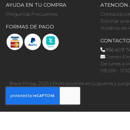
AYUDA EN TU COMPRA
ATENCIÓN 
Preguntas Frecuentes
Contacta co
Solicitar un
FORMAS DE PAGO
Horários de 
CONTACT
986 609 7
Correo Ele
De lunes a vi
09.00h · 17.3
Black Friday 2025
|
Promociones en juguetes y jueg