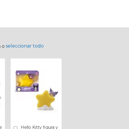
seleccionar todo
a o
e
Hello Kitty figura y
Añadir