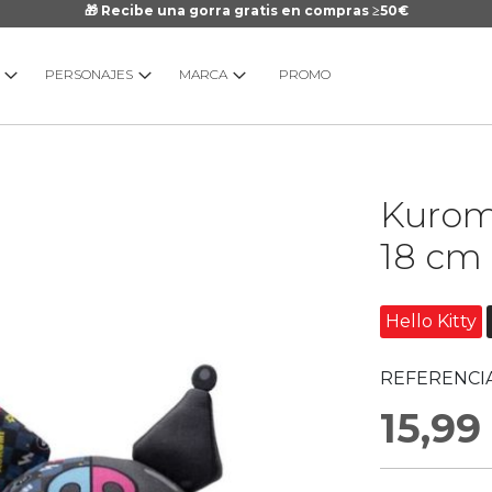
🎁 Recibe una gorra gratis en compras ≥50€
PERSONAJES
MARCA
PROMO
Saltar
Kurom
al
comienzo
18 cm
de
la
galería
Hello Kitty
de
imágenes
REFERENCIA
15,99