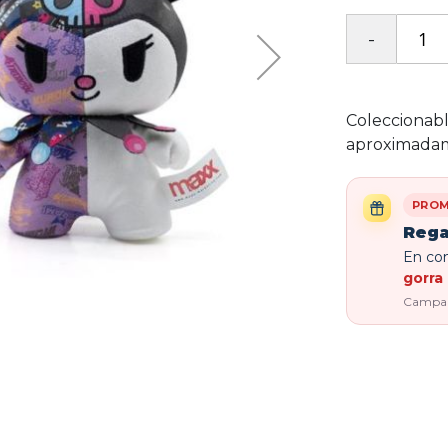
Coleccionabl
aproximadame
PROM
Rega
En com
gorra 
Campaña