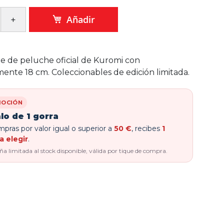
Añadir
e de peluche oficial de Kuromi con
nte 18 cm. Coleccionables de edición limitada.
OCIÓN
lo de 1 gorra
pras por valor igual o superior a
50 €
, recibes
1
a elegir
.
 limitada al stock disponible, válida por tique de compra.