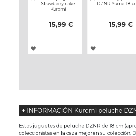
Strawberry cake
DZNR Yume 18 c
Kuromi
15,99 €
15,99 €
AGREGAR
AGREGAR
A
A
LOS
LOS
FAVORITOS
FAVORITOS
+ INFORMACIÓN Kuromi peluche DZ
Estos juguetes de peluche DZNR de 18 cm (apro
coleccionistas en la caza mejoren su colección. 