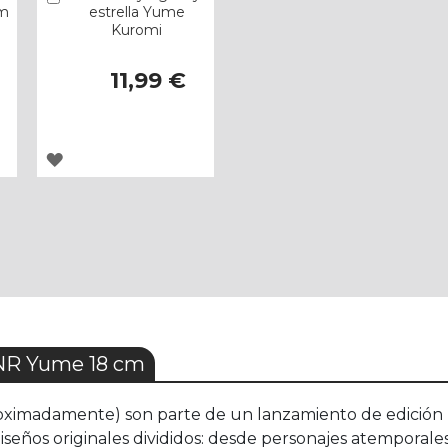
m
estrella Yume
Kuromi
11,99 €
AGREGAR
A
LOS
FAVORITOS
NR Yume 18 cm
ximadamente) son parte de un lanzamiento de edición l
Diseños originales divididos: desde personajes atemporal