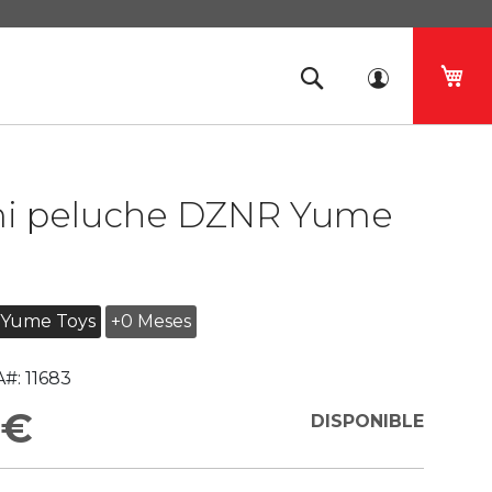
Mi 
i peluche DZNR Yume
Yume Toys
+0 Meses
#:
11683
 €
DISPONIBLE