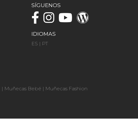
SÍGUENOS
IDIOMAS
ES
|
PT
n
|
Muñecas Bebé
|
Muñecas Fashion