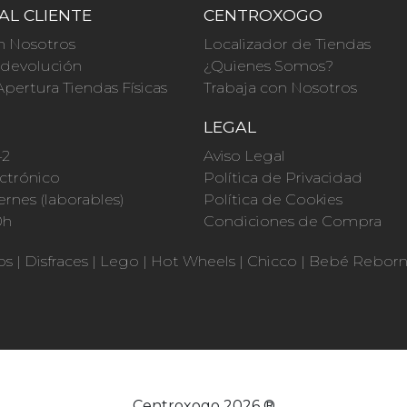
AL CLIENTE
CENTROXOGO
n Nosotros
Localizador de Tiendas
a devolución
¿Quienes Somos?
Apertura Tiendas Físicas
Trabaja con Nosotros
O
LEGAL
42
Aviso Legal
ctrónico
Política de Privacidad
ernes (laborables)
Política de Cookies
0h
Condiciones de Compra
os
|
Disfraces
|
Lego
|
Hot Wheels
|
Chicco
|
Bebé Rebor
Centroxogo 2026 ®