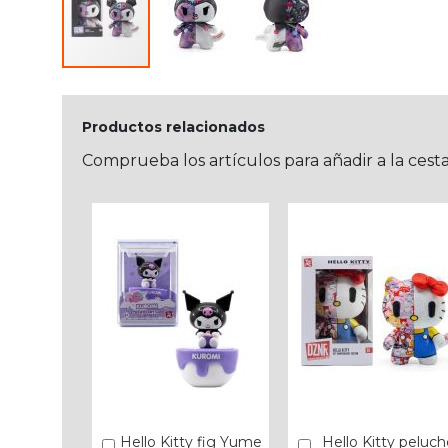
Productos relacionados
Comprueba los artículos para añadir a la cest
Hello Kitty fig Yume
Hello Kitty peluch
Añadir
Añadir