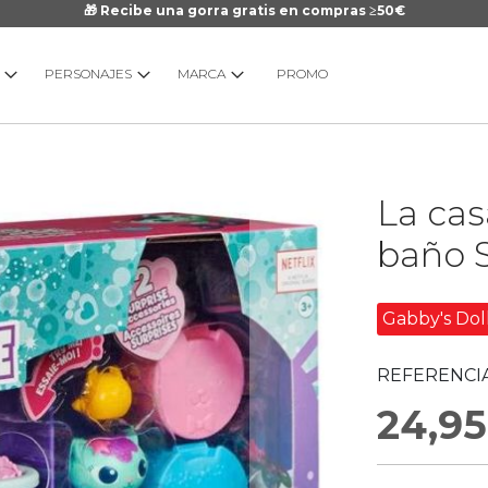
🎁 Recibe una gorra gratis en compras ≥50€
PERSONAJES
MARCA
PROMO
Saltar
La cas
al
comienzo
baño 
de
la
galería
Gabby's Do
de
imágenes
REFERENCIA
24,95