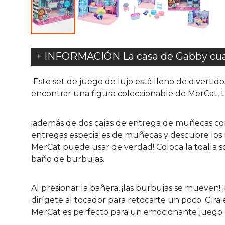
+ INFORMACIÓN La casa de Gabby cua
Este set de juego de lujo está lleno de divertido
encontrar una figura coleccionable de MerCat, tr
¡además de dos cajas de entrega de muñecas con 
entregas especiales de muñecas y descubre los m
MerCat puede usar de verdad! Coloca la toalla s
baño de burbujas.
Al presionar la bañera, ¡las burbujas se mueven! ¡
dirígete al tocador para retocarte un poco. Gira
MerCat es perfecto para un emocionante juego de