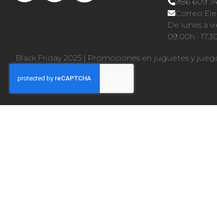
986 609 7
Correo Ele
De lunes a vi
09.00h · 17.3
Black Friday 2025
|
Promociones en juguetes y jueg