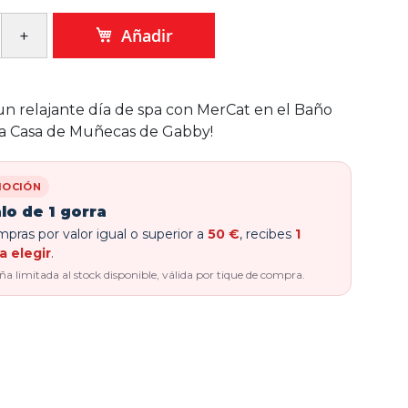
Añadir
 un relajante día de spa con MerCat en el Baño
la Casa de Muñecas de Gabby!
OCIÓN
lo de 1 gorra
pras por valor igual o superior a
50 €
, recibes
1
a elegir
.
 limitada al stock disponible, válida por tique de compra.