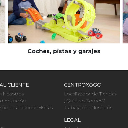
Coches, pistas y garajes
AL CLIENTE
CENTROXOGO
n Nosotros
Localizador de Tiendas
a devolución
¿Quienes Somos?
Apertura Tiendas Físicas
Trabaja con Nosotros
O
LEGAL