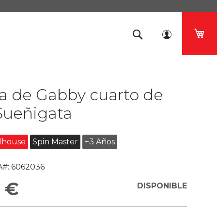
Mi 
a de Gabby cuarto de
Sueñigata
llhouse
Spin Master
+3 Años
#:
6062036
 €
DISPONIBLE