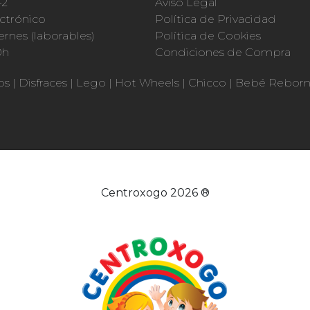
42
Aviso Legal
ctrónico
Política de Privacidad
ernes (laborables)
Política de Cookies
0h
Condiciones de Compra
os
|
Disfraces
|
Lego
|
Hot Wheels
|
Chicco
|
Bebé Rebor
Centroxogo 2026 ®