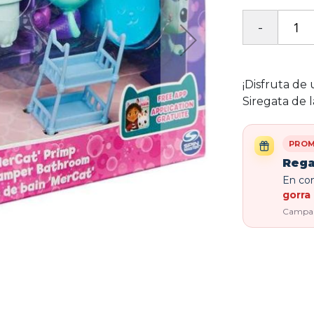
¡Disfruta de
Siregata de 
PROM
Rega
En com
gorra 
Campaña