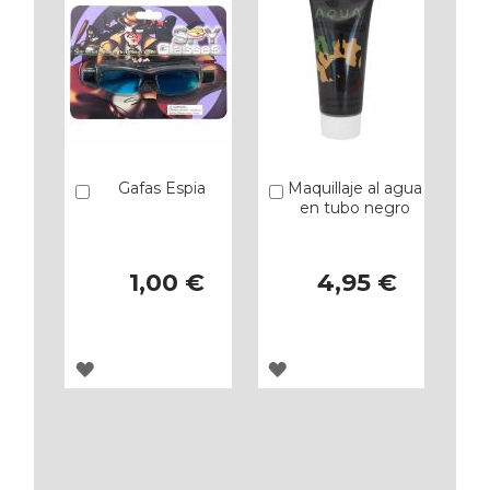
Gafas Espia
Maquillaje al agua
Añadir
Añadir
en tubo negro
1,00 €
4,95 €
AGREGAR
AGREGAR
A
A
LOS
LOS
FAVORITOS
FAVORITOS