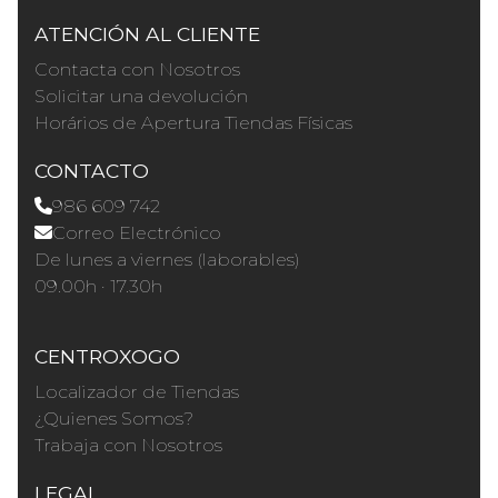
ATENCIÓN AL CLIENTE
Contacta con Nosotros
Solicitar una devolución
Horários de Apertura Tiendas Físicas
CONTACTO
986 609 742
Correo Electrónico
De lunes a viernes (laborables)
09.00h · 17.30h
CENTROXOGO
Localizador de Tiendas
¿Quienes Somos?
Trabaja con Nosotros
LEGAL