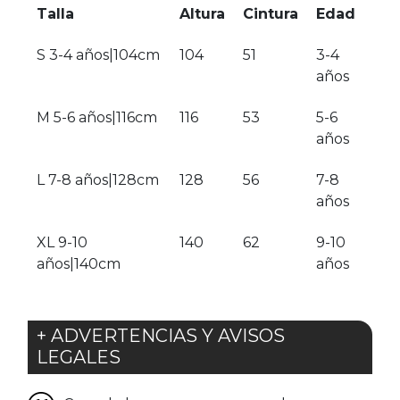
Talla
Altura
Cintura
Edad
S 3-4 años|104cm
104
51
3-4
años
M 5-6 años|116cm
116
53
5-6
años
L 7-8 años|128cm
128
56
7-8
años
XL 9-10
140
62
9-10
años|140cm
años
+ ADVERTENCIAS Y AVISOS
LEGALES