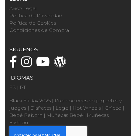
Aviso Legal
Política de Privacidad
Política de Cookies
Condiciones de Compra
SÍGUENOS
IDIOMAS
ES
|
PT
Black Friday 2025
|
Promociones en juguetes y
juegos
|
Disfraces
|
Lego
|
Hot Wheels
|
Chicco
|
Bebé Reborn
|
Muñecas Bebé
|
Muñecas
Fashion