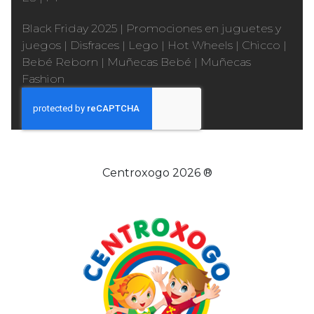
Black Friday 2025
|
Promociones en juguetes y
juegos
|
Disfraces
|
Lego
|
Hot Wheels
|
Chicco
|
Bebé Reborn
|
Muñecas Bebé
|
Muñecas
Fashion
Centroxogo 2026 ®