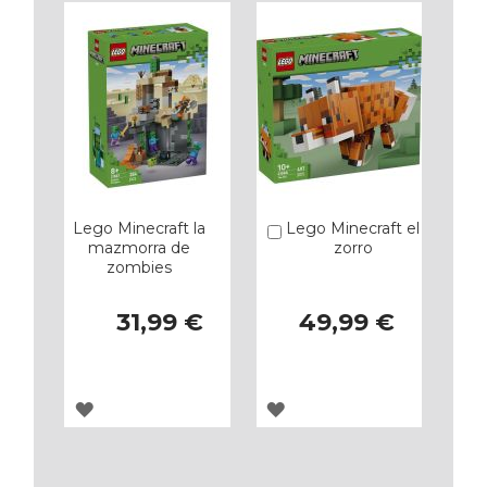
FAVORITOS
FAVORITOS
Lego Minecraft la
Lego Minecraft el
Añadir
mazmorra de
zorro
zombies
31,99 €
49,99 €
AGREGAR
AGREGAR
A
A
LOS
LOS