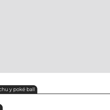
u y poké ball
S