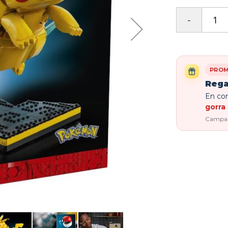
PROM
Rega
En com
gorra 
Campaña