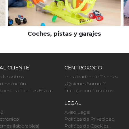
Coches, pistas y garajes
AL CLIENTE
CENTROXOGO
n Nosotros
Localizador de Tiendas
a devolución
¿Quienes Somos?
Apertura Tiendas Físicas
Trabaja con Nosotros
O
LEGAL
42
Aviso Legal
ctrónico
Política de Privacidad
ernes (laborables)
Política de Cookies