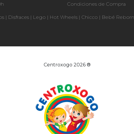
0h
Condiciones de Compra
os
|
Disfraces
|
Lego
|
Hot Wheels
|
Chicco
|
Bebé Rebor
Centroxogo 2026 ®