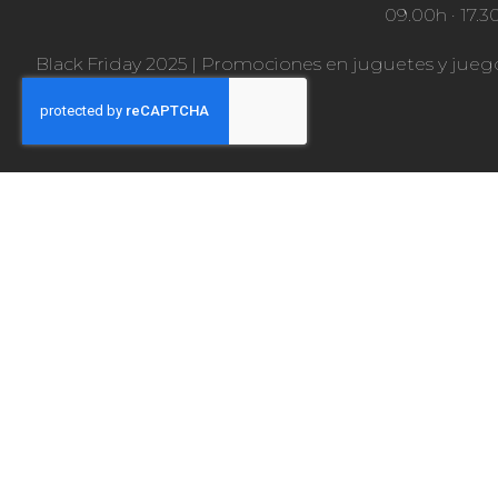
09.00h · 17.3
Black Friday 2025
|
Promociones en juguetes y jueg