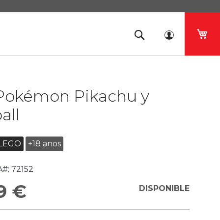
Mi 
Pokémon Pikachu y
all
LEGO
+18 anos
#:
72152
9 €
DISPONIBLE