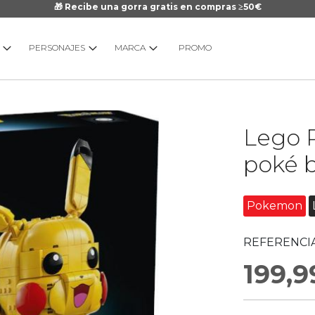
🎁 Recibe una gorra gratis en compras ≥50€
PERSONAJES
MARCA
PROMO
Saltar
Lego 
al
comienzo
poké b
de
la
galería
Pokemon
de
imágenes
REFERENCIA
199,9