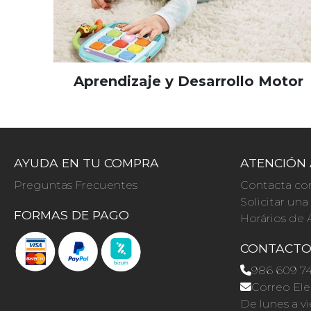
Aprendizaje y Desarrollo Motor
AYUDA EN TU COMPRA
ATENCIÓN 
Preguntas Frecuentes
Contacta co
Solicitar un
FORMAS DE PAGO
Horários de 
CONTACT
986 609 7
Correo Ele
De lunes a vi