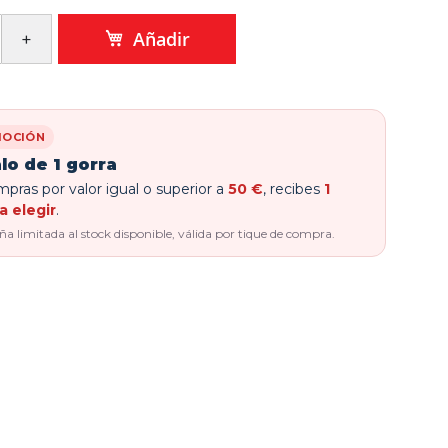
Añadir
OCIÓN
lo de 1 gorra
pras por valor igual o superior a
50 €
, recibes
1
a elegir
.
 limitada al stock disponible, válida por tique de compra.