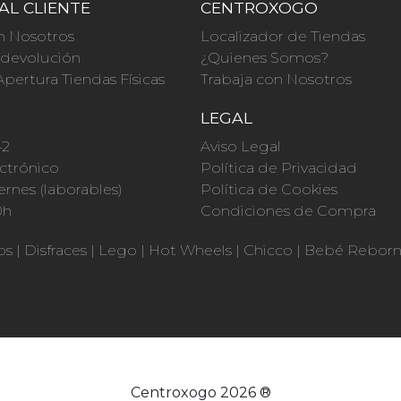
AL CLIENTE
CENTROXOGO
n Nosotros
Localizador de Tiendas
a devolución
¿Quienes Somos?
Apertura Tiendas Físicas
Trabaja con Nosotros
O
LEGAL
42
Aviso Legal
ctrónico
Política de Privacidad
ernes (laborables)
Política de Cookies
0h
Condiciones de Compra
os
|
Disfraces
|
Lego
|
Hot Wheels
|
Chicco
|
Bebé Rebor
Centroxogo 2026 ®