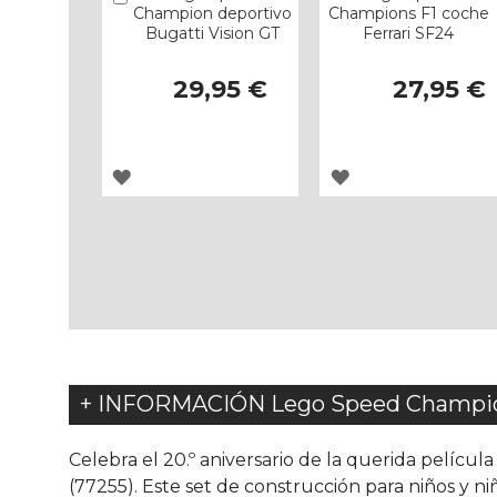
Champion deportivo
Champions F1 coche
Bugatti Vision GT
Ferrari SF24
29,95 €
27,95 €
AGREGAR
AGREGAR
A
A
LOS
LOS
FAVORITOS
FAVORITOS
+ INFORMACIÓN Lego Speed Champi
Celebra el 20.º aniversario de la querida pelí
(77255). Este set de construcción para niños y niñ