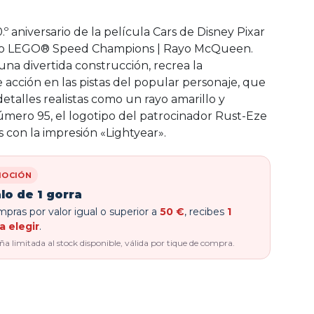
.º aniversario de la película Cars de Disney Pixar
io LEGO® Speed Champions | Rayo McQueen.
na divertida construcción, recrea la
acción en las pistas del popular personaje, que
etalles realistas como un rayo amarillo y
número 95, el logotipo del patrocinador Rust-Eze
 con la impresión «Lightyear».
OCIÓN
lo de 1 gorra
pras por valor igual o superior a
50 €
, recibes
1
a elegir
.
 limitada al stock disponible, válida por tique de compra.