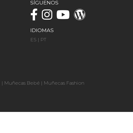
SÍGUENOS
IDIOMAS
ES
|
PT
n
|
Muñecas Bebé
|
Muñecas Fashion