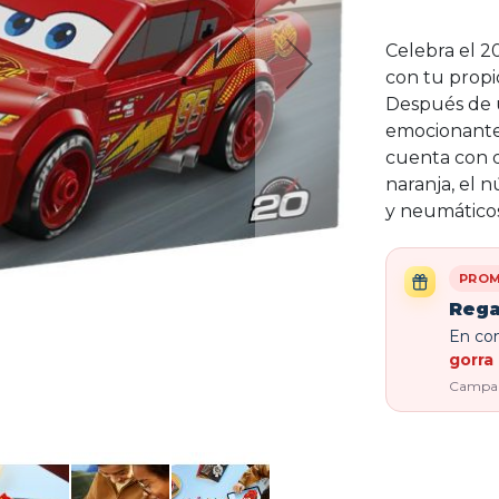
Celebra el 20
con tu prop
Después de u
emocionante 
cuenta con d
naranja, el 
y neumáticos
PROM
Rega
En com
gorra 
Campaña