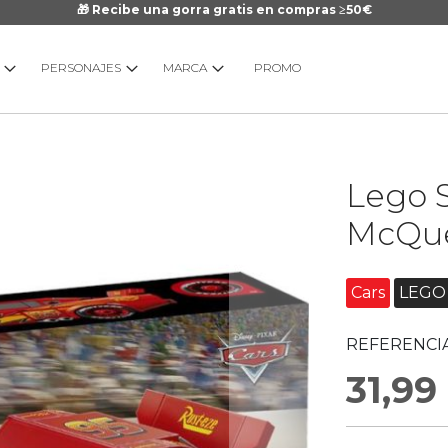
🎁 Recibe una gorra gratis en compras ≥50€
PERSONAJES
MARCA
PROMO
Saltar
Lego 
al
comienzo
McQu
de
la
galería
Cars
LEGO
de
imágenes
REFERENCIA
31,99