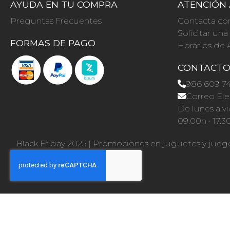
AYUDA EN TU COMPRA
ATENCIÓN 
Preguntas Frecuentes
Contacta co
Solicitar un
FORMAS DE PAGO
Horários de 
CONTACT
986 609 7
Correo Ele
De lunes a vi
09.00h · 17.3
Black Friday 2025
|
Promociones en juguetes y jueg