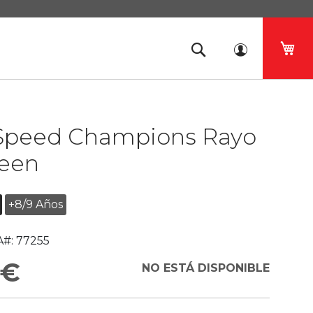
Mi 
Speed Champions Rayo
een
+8/9 Años
#:
77255
 €
NO ESTÁ DISPONIBLE