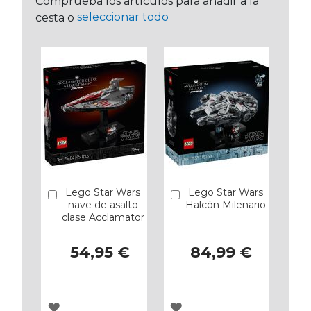
Comprueba los artículos para añadir a la
seleccionar todo
cesta o
Lego Star Wars
Lego Star Wars
Añadir
Añadir
nave de asalto
Halcón Milenario
clase Acclamator
54,95 €
84,99 €
AGREGAR
AGREGAR