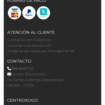
FORMAS DE PAGO
ATENCIÓN AL CLIENTE
Contacta con Nosotros
Solicitar una devolución
Horários de Apertura Tiendas Físicas
CONTACTO
986 609 742
Correo Electrónico
De lunes a viernes (laborables)
09.00h · 17.30h
CENTROXOGO