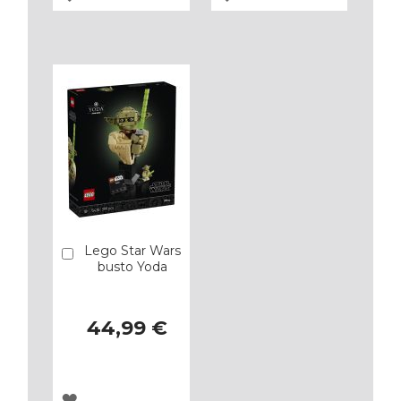
A
A
LOS
LOS
FAVORITOS
FAVORITOS
Lego Star Wars
Añadir
busto Yoda
44,99 €
AGREGAR