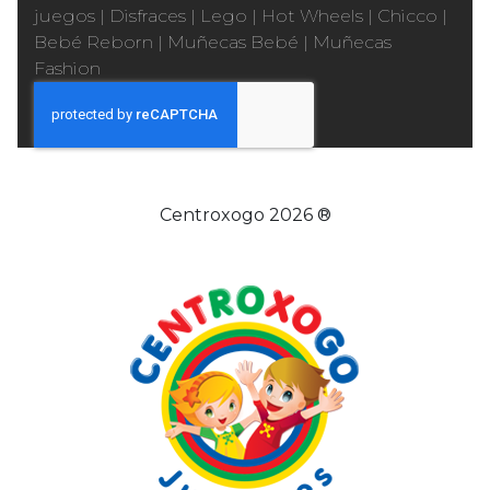
juegos
|
Disfraces
|
Lego
|
Hot Wheels
|
Chicco
|
Bebé Reborn
|
Muñecas Bebé
|
Muñecas
Fashion
Centroxogo 2026 ®