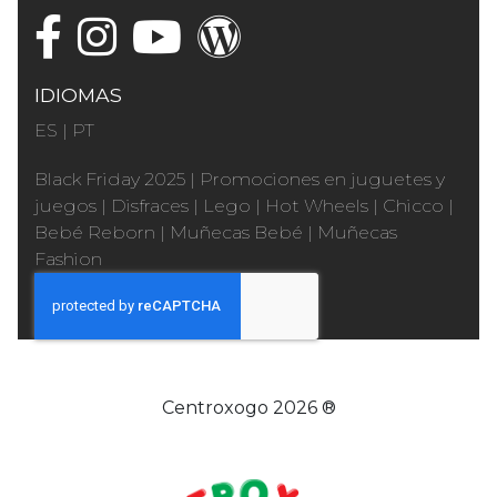
IDIOMAS
ES
|
PT
Black Friday 2025
|
Promociones en juguetes y
juegos
|
Disfraces
|
Lego
|
Hot Wheels
|
Chicco
|
Bebé Reborn
|
Muñecas Bebé
|
Muñecas
Fashion
Centroxogo 2026 ®