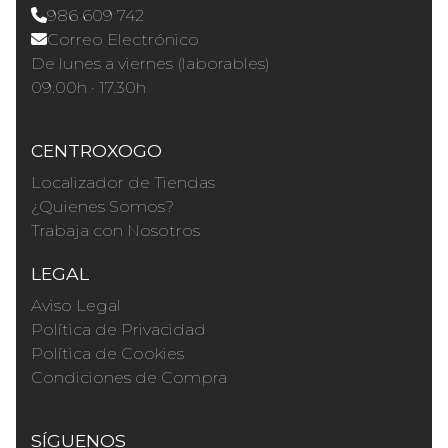
986 609 742
Correo Electrónico
De lunes a viernes (laborables)
09.00h · 17.30h
CENTROXOGO
Localizador de Tiendas
¿Quienes Somos?
Trabaja con Nosotros
LEGAL
Aviso Legal
Política de Privacidad
Política de Cookies
Condiciones de Compra
SÍGUENOS