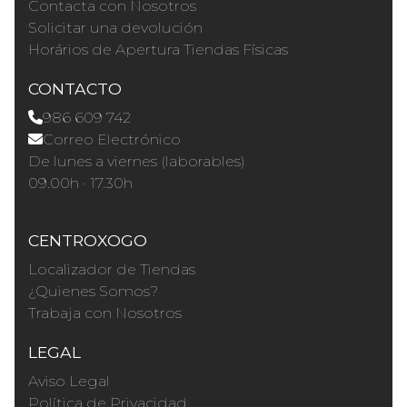
Contacta con Nosotros
Solicitar una devolución
Horários de Apertura Tiendas Físicas
CONTACTO
986 609 742
Correo Electrónico
De lunes a viernes (laborables)
09.00h · 17.30h
CENTROXOGO
Localizador de Tiendas
¿Quienes Somos?
Trabaja con Nosotros
LEGAL
Aviso Legal
Política de Privacidad