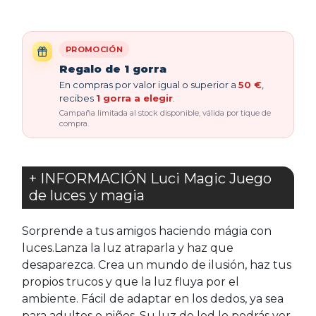
PROMOCIÓN
Regalo de 1 gorra
En compras por valor igual o superior a
50 €
,
recibes
1 gorra a elegir
.
Campaña limitada al stock disponible, válida por tique de
compra.
+ INFORMACIÓN Luci Magic Juego
de luces y magia
Sorprende a tus amigos haciendo mágia con
luces.Lanza la luz atraparla y haz que
desaparezca. Crea un mundo de ilusión, haz tus
propios trucos y que la luz fluya por el
ambiente. Fácil de adaptar en los dedos, ya sea
para adultos o niños. Su luz de led lo podrás ver