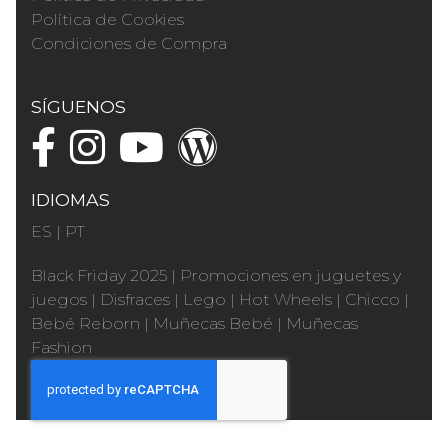
Política de Cookies
Condiciones de Compra
SÍGUENOS
IDIOMAS
ES
|
PT
Black Friday 2025
|
Promociones en juguetes y
juegos
|
Disfraces
|
Lego
|
Hot Wheels
|
Chicco
|
Bebé Reborn
|
Muñecas Bebé
|
Muñecas
Fashion