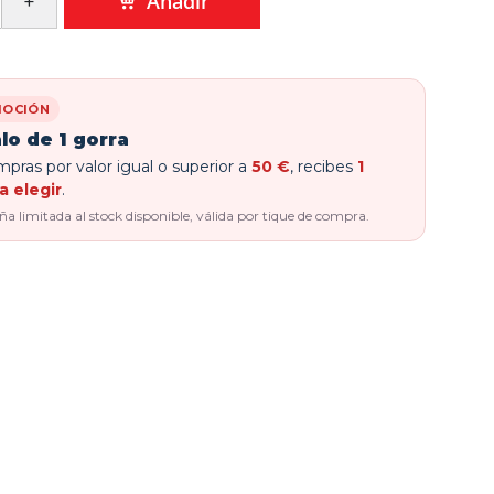
Añadir
OCIÓN
lo de 1 gorra
pras por valor igual o superior a
50 €
, recibes
1
a elegir
.
 limitada al stock disponible, válida por tique de compra.