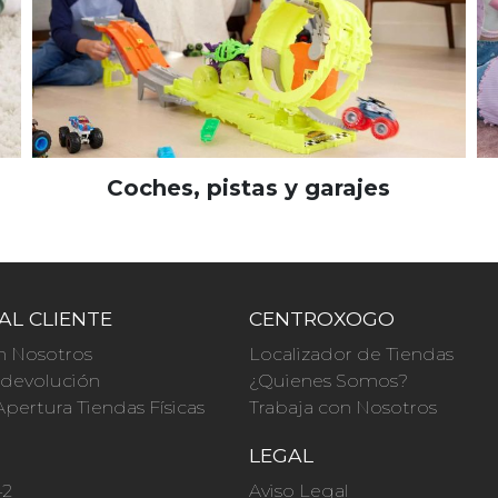
Coches, pistas y garajes
AL CLIENTE
CENTROXOGO
n Nosotros
Localizador de Tiendas
a devolución
¿Quienes Somos?
Apertura Tiendas Físicas
Trabaja con Nosotros
O
LEGAL
42
Aviso Legal