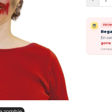
PROM
Rega
En com
gorra 
Campaña
e zombie