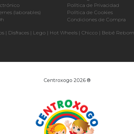
ctrónico
Política de Privacidad
ernes (laborables)
Política de Cookies
0h
Condiciones de Compra
os
|
Disfraces
|
Lego
|
Hot Wheels
|
Chicco
|
Bebé Rebor
Centroxogo 2026 ®