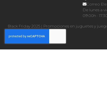
Correo Ele
De lunes a vi
09.00h · 17.3
Black Friday 2025
|
Promociones en juguetes y jueg