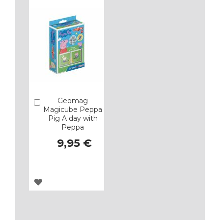
Geomag
Añadir
Magicube Peppa
Pig A day with
Peppa
9,95 €
AGREGAR
A
LOS