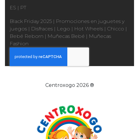
ES
|
PT
Black Friday 2025
|
Promociones en juguetes y
juegos
|
Disfraces
|
Lego
|
Hot Wheels
|
Chicco
|
Bebé Reborn
|
Muñecas Bebé
|
Muñecas
Fashion
Centroxogo 2026 ®